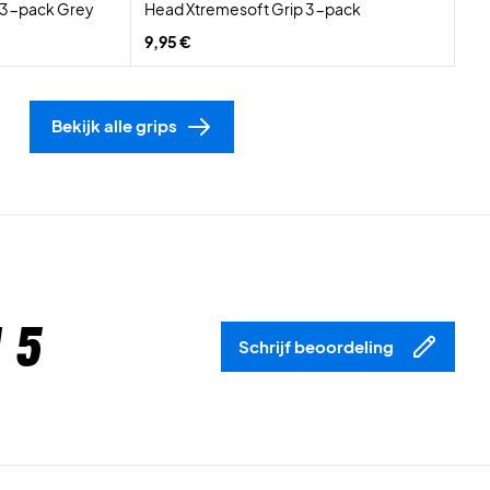
p 3-pack Grey
Head Xtremesoft Grip 3-pack
9,95 €
Bekijk alle grips
 5
Schrijf beoordeling