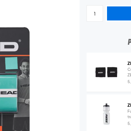
Z
C
Z
5
Z
Fu
tr
5