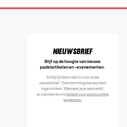
Nieuwsbrief
Blijf op de hoogte van nieuwe
padelartikelen en -evenementen.
Schrijf je hieronder in voor onze
nieuwsbrief. Toestemming kan worden
ingetrokken. Wanneer je je aanmeldt,
accepteer je ons
beleid voor persoonlijke
gegevens.