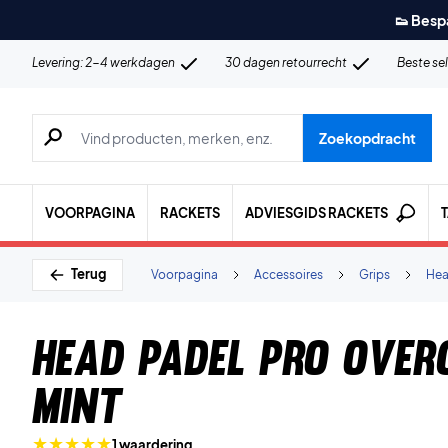
👟 Besp
Levering: 2-4 werkdagen
30 dagen retourrecht
Beste se
Zoeken naar producten, merken etc.
Zoekopdracht
VOORPAGINA
RACKETS
ADVIESGIDS RACKETS
Terug
Voorpagina
Accessoires
Grips
He
Head Padel Pro Over
Mint
1 waardering