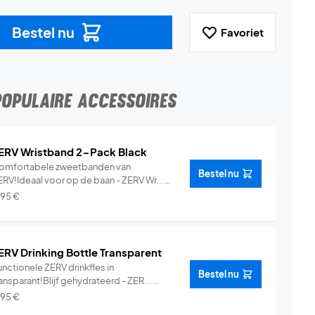
Bestel nu
Favoriet
POPULAIRE ACCESSOIRES
ERV Wristband 2-Pack Black
omfortabele zweetbanden van
Bestel nu
ERV!Ideaal voor op de baan - ZERV Wr...
Info
,95
€
ERV Drinking Bottle Transparent
nctionele ZERV drinkfles in
Bestel nu
ansparant!Blijf gehydrateerd - ZER...
Info
,95
€