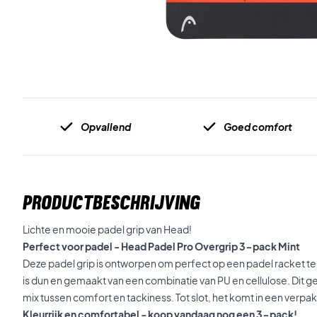
Opvallend
Goed comfort
PRODUCTBESCHRIJVING
Lichte en mooie padel grip van Head!​​​​​​​
Perfect voor padel - Head Padel Pro Overgrip 3-pack Mint
Deze padel grip is ontworpen om perfect op een padel racket te 
is dun en gemaakt van een combinatie van PU en cellulose. Dit ge
mix tussen comfort en tackiness. Tot slot, het komt in een verpak
Kleurrijk en comfortabel - koop vandaag nog een 3-pack!