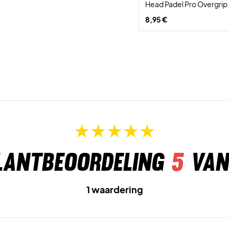
Head Padel Pro Overgri
8,95 €
lantbeoordeling
5
van
1 waardering