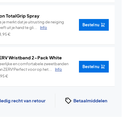
on TotalGrip Spray
s je merkt dat je uitrusting de neiging
Bestel nu
eft uit je hand te gli...
Info
4,95
€
ERV Wristband 2-Pack White
eerlijke en comfortabele zweetbanden
Bestel nu
an ZERV!Perfect voor op het...
Info
,95
€
ledig recht van retour
Betaalmiddelen