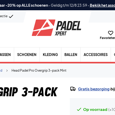
aar -20% op ALLE schoenen
-
Geldig t/m 12/8 23:59
-
Bekijk het ass
lectie
Favorieten
TASSEN
SCHOENEN
KLEDING
BALLEN
ACCESSOIRES
ad
Head Padel Pro Overgrip 3-pack Mint
grip 3-pack
Gratis bezorging
bi
Op voorraad
(+1