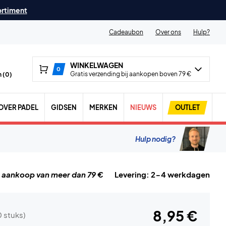
ortiment
Cadeaubon
Over ons
Hulp?
WINKELWAGEN
0
Gratis verzending bij aankopen boven 79 €
 (
0
)
OVER PADEL
GIDSEN
MERKEN
NIEUWS
OUTLET
Hulp nodig?
j aankoop van meer dan 79 €
Levering: 2-4 werkdagen
8,95 €
0 stuks)