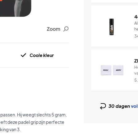
4
Al
Zoom
he
3
Coole kleur
Z
H
v
5
30 dagen
vol
passen. Hij weegt slechts 5 gram,
eft deze padel grip zijn perfecte
king van 3.