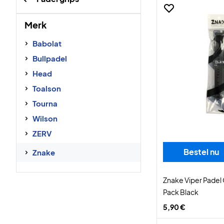
Merk
Babolat
Bullpadel
Head
Toalson
Tourna
Wilson
ZERV
Bestel nu
Znake
Znake Viper Padel 
Pack Black
5,90 €