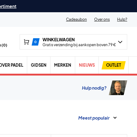
ortiment
Cadeaubon
Over ons
Hulp?
WINKELWAGEN
0
Gratis verzending bij aankopen boven 79 €
 (
0
)
OVER PADEL
GIDSEN
MERKEN
NIEUWS
OUTLET
Hulp nodig?
Meest populair