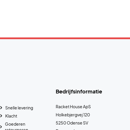
Bedrijfsinformatie
Racket House ApS
Snelle levering
Holkebjergvej 120
Klacht
5250 Odense SV
Goederen
retourneren