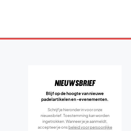
Nieuwsbrief
Blijf op de hoogte van nieuwe
padelartikelen en -evenementen.
Schrijf je hieronder in voor onze
nieuwsbrief. Toestemming kan worden
ingetrokken. Wanneer je je aanmeldt,
accepteer je ons
beleid voor persoonlijke