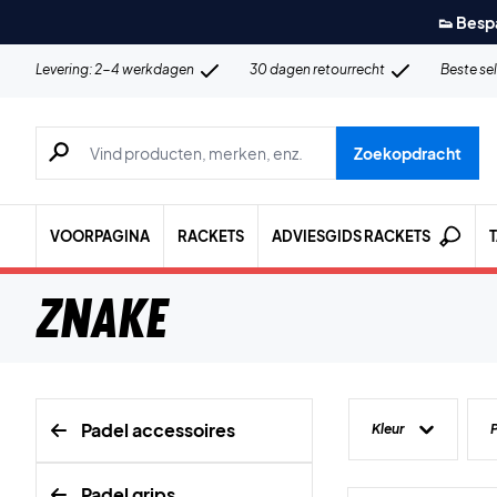
👟 Besp
Levering: 2-4 werkdagen
30 dagen retourrecht
Beste se
Zoeken naar producten, merken etc.
Zoekopdracht
VOORPAGINA
RACKETS
ADVIESGIDS RACKETS
Znake
Padel accessoires
Kleur
P
Padel grips