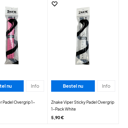
tel nu
Info
Bestel nu
Info
r Padel Overgrip 1-
Znake Viper Sticky Padel Overgrip
1-Pack White
5,90 €