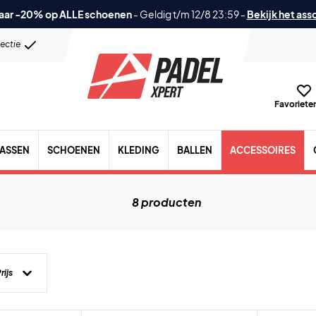
aar -20% op ALLE schoenen
-
Geldig t/m 12/8 23:59
-
Bekijk het ass
lectie
Favorieten
TASSEN
SCHOENEN
KLEDING
BALLEN
ACCESSOIRES
8 producten
rijs