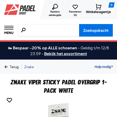
0
Winkelwagentje
Rackets
Favorieten
adviesgids
(
0
)
Zoeken naar producten, merken etc.
Zoekopdracht
MENU
👟 Bespaar -20% op ALLE schoenen
-
Geldig t/m 12/8
23:59
-
Bekijk het assortiment
|
Hulp nodig?
Terug
Znake
Znake Viper Sticky Padel Overgrip 1-
Pack White