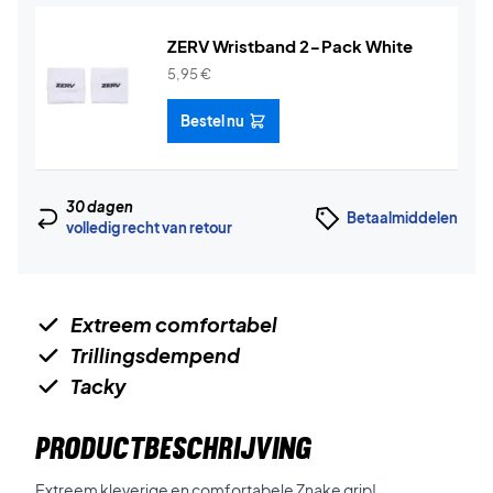
ZERV Wristband 2-Pack White
5,95
€
Bestel nu
30 dagen
Betaalmiddelen
volledig recht van retour
Extreem comfortabel
Trillingsdempend
Tacky
PRODUCTBESCHRIJVING
Extreem kleverige en comfortabele Znake grip!