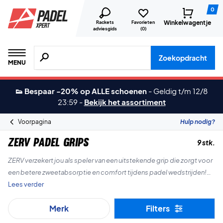
0
Winkelwagentje
Rackets
Favorieten
adviesgids
(
0
)
Zoeken naar producten, merken etc.
Zoekopdracht
MENU
👟 Bespaar -20% op ALLE schoenen
-
Geldig t/m 12/8
23:59
-
Bekijk het assortiment
Voorpagina
Hulp nodig?
ZERV Padel grips
9 stk.
ZERV verzekert jou als speler van een uitstekende grip die zorgt voor
een betere zweetabsorptie en comfort tijdens padel wedstrijden!
Lees verder
Gelukkig winkelen!
Merk
Filters