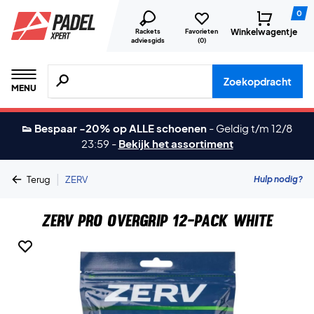
0
Winkelwagentje
Rackets
Favorieten
adviesgids
(
0
)
Zoeken naar producten, merken etc.
Zoekopdracht
MENU
👟 Bespaar -20% op ALLE schoenen
-
Geldig t/m 12/8
23:59
-
Bekijk het assortiment
|
Hulp nodig?
Terug
ZERV
ZERV Pro Overgrip 12-Pack White