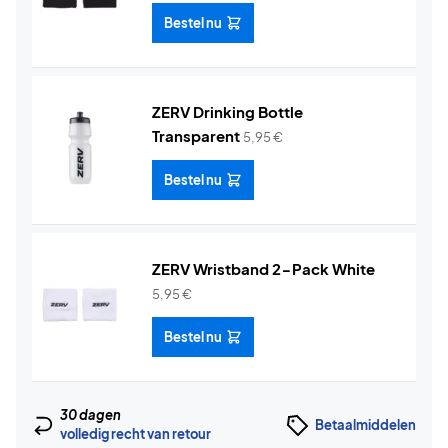
Bestel nu
ZERV Drinking Bottle
Transparent
5,95
€
Bestel nu
ZERV Wristband 2-Pack White
5,95
€
Bestel nu
30 dagen
Betaalmiddelen
volledig recht van retour