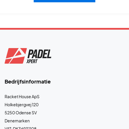
Bedrijfsinformatie
Racket House ApS
Holkebjergvej 120
5250 Odense SV
Denemarken
VAT: DK36931108