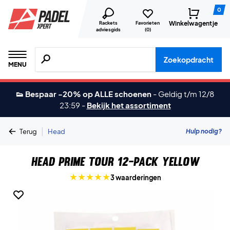
0
Winkelwagentje
Rackets
Favorieten
adviesgids
(
0
)
Zoeken naar producten, merken etc.
Zoekopdracht
MENU
👟 Bespaar -20% op ALLE schoenen
-
Geldig t/m 12/8
23:59
-
Bekijk het assortiment
|
Hulp nodig?
Terug
Head
Head Prime Tour 12-pack Yellow
3 waarderingen