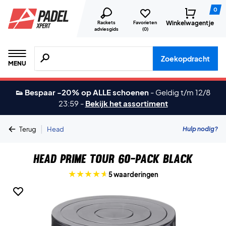
0
Winkelwagentje
Rackets
Favorieten
adviesgids
(
0
)
Zoeken naar producten, merken etc.
Zoekopdracht
MENU
👟 Bespaar -20% op ALLE schoenen
-
Geldig t/m 12/8
23:59
-
Bekijk het assortiment
|
Hulp nodig?
Terug
Head
Head Prime Tour 60-pack Black
5 waarderingen