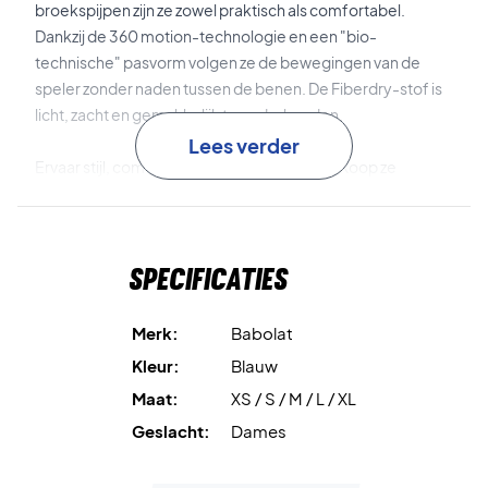
broekspijpen zijn ze zowel praktisch als comfortabel.
Dankzij de 360 motion-technologie en een "bio-
technische" pasvorm volgen ze de bewegingen van de
speler zonder naden tussen de benen. De Fiberdry-stof is
licht, zacht en gemakkelijk te onderhouden.
Lees verder
Ervaar stijl, comfort en bewegingsvrijheid - Koop ze
vandaag nog!
Materiaal: 92% gerecycled polyester, 8% elastaan.
Specificaties
Merk:
Babolat
Kleur:
Blauw
Maat:
XS / S / M / L / XL
Geslacht:
Dames