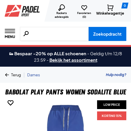
0
Winkelwagentje
Rackets
Favorieten
adviesgids
(
0
)
Zoeken naar producten, merken etc.
Zoekopdracht
MENU
👟 Bespaar -20% op ALLE schoenen
-
Geldig t/m 12/8
23:59
-
Bekijk het assortiment
|
Hulp nodig?
Terug
Dames
Babolat Play Pants Women Sodalite Blue
LOW PRICE
LOW PRICE
LOW PRICE
LOW PRICE
LOW PRICE
LOW PRICE
LOW PRICE
LOW PRICE
KORTING 15%
KORTING 15%
KORTING 15%
KORTING 15%
KORTING 15%
KORTING 15%
KORTING 15%
KORTING 15%