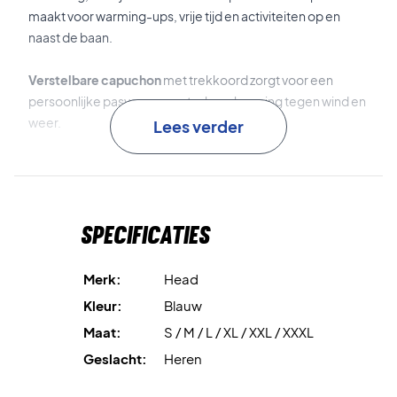
maakt voor warming-ups, vrije tijd en activiteiten op en
naast de baan.
Verstelbare capuchon
met trekkoord zorgt voor een
persoonlijke pasvorm en extra bescherming tegen wind en
weer.
Lees verder
Geribde boorden
aan de mouwen en zoom zorgen voor
een goede pasvorm en extra comfort.
Specificaties
Voeg stijl en comfort toe aan je garderobe – koop
vandaag nog jouw Head Club Original Hoodie Royal!
Materiaal:
60% katoen, 40% polyester.
Merk:
Head
Kleur:
Blauw
Kleur:
Blauw
Maat:
S / M / L / XL / XXL / XXXL
Geslacht:
Heren