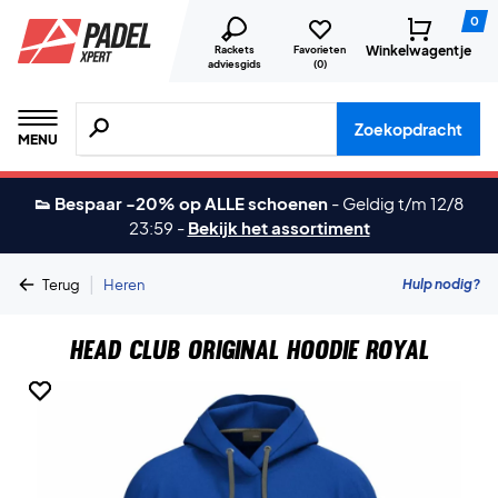
0
Winkelwagentje
Rackets
Favorieten
adviesgids
(
0
)
Zoeken naar producten, merken etc.
Zoekopdracht
MENU
👟 Bespaar -20% op ALLE schoenen
-
Geldig t/m 12/8
23:59
-
Bekijk het assortiment
|
Hulp nodig?
Terug
Heren
Head Club Original Hoodie Royal