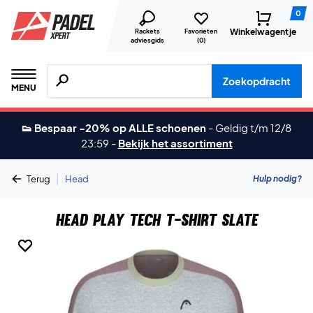
0
Winkelwagentje
Rackets
Favorieten
adviesgids
(
0
)
Zoeken naar producten, merken etc.
Zoekopdracht
MENU
👟 Bespaar -20% op ALLE schoenen
-
Geldig t/m 12/8
23:59
-
Bekijk het assortiment
|
Hulp nodig?
Terug
Head
Head Play Tech T-shirt Slate