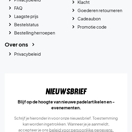
Klacht
FAQ
Goederen retourneren
Laagste prijs
Cadeaubon
Bestelstatus
Promotie code
Bestelling herroepen
Over ons
Privacybeleid
Nieuwsbrief
Blijf op de hoogte van nieuwe padelartikelen en -
evenementen.
Schrijf je hieronder in voor onze nieuwsbrief. Toestemming
kan worden ingetrokken. Wanneer je je aanmeldt,
accepteer je ons
beleid voor persoonlijke gegevens.