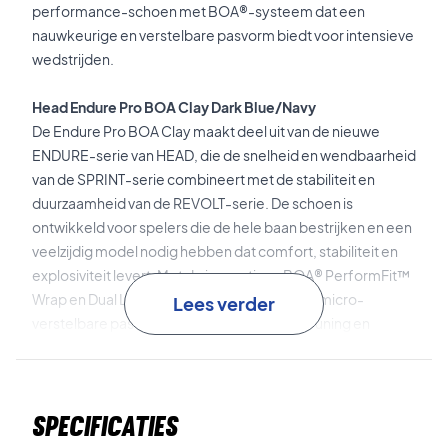
performance-schoen met BOA®-systeem dat een
nauwkeurige en verstelbare pasvorm biedt voor intensieve
wedstrijden.
Head Endure Pro BOA Clay Dark Blue/Navy
De Endure Pro BOA Clay maakt deel uit van de nieuwe
ENDURE-serie van HEAD, die de snelheid en wendbaarheid
van de SPRINT-serie combineert met de stabiliteit en
duurzaamheid van de REVOLT-serie. De schoen is
ontwikkeld voor spelers die de hele baan bestrijken en een
veelzijdig model nodig hebben dat comfort, stabiliteit en
explosiviteit levert. Met de innovatieve BOA® PerformFit™
Wrap en Dual Li2-draaisystemen krijg je een micro-
Lees verder
verstelbare pasvorm die optimale ondersteuning en
comfort biedt tijdens de hele wedstrijd.
BOA® Fit System
met Dual Li2-dials zorgt voor een snelle
Specificaties
en nauwkeurige aanpassing van de pasvorm zodat de
schoen stevig en comfortabel zit zonder traditionele