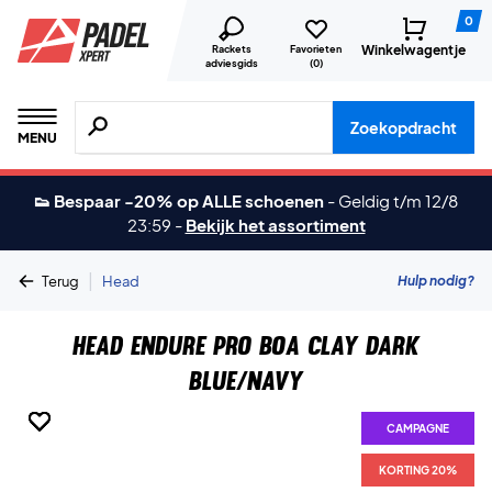
0
Winkelwagentje
Rackets
Favorieten
adviesgids
(
0
)
Zoeken naar producten, merken etc.
Zoekopdracht
MENU
👟 Bespaar -20% op ALLE schoenen
-
Geldig t/m 12/8
23:59
-
Bekijk het assortiment
|
Hulp nodig?
Terug
Head
Head Endure Pro BOA Clay Dark
Blue/Navy
CAMPAGNE
CAMPAGNE
CAMPAGNE
CAMPAGNE
CAMPAGNE
CAMPAGNE
KORTING 20%
KORTING 20%
KORTING 20%
KORTING 20%
KORTING 20%
KORTING 20%