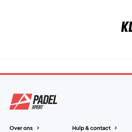
K
Over ons
Hulp & contact