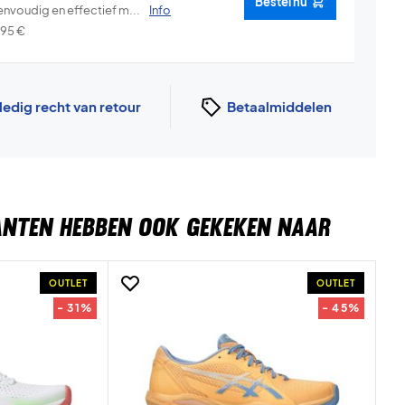
Bestel nu
envoudig en effectief m...
Info
,95
€
ledig recht van retour
Betaalmiddelen
ANTEN HEBBEN OOK GEKEKEN NAAR
OUTLET
OUTLET
- 31%
- 45%