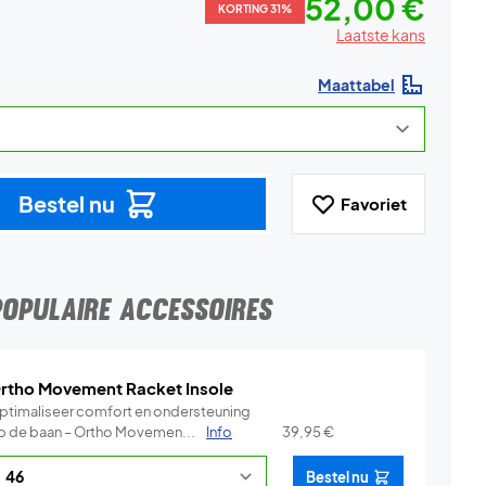
52,00 €
KORTING 31%
Laatste kans
Maattabel
Bestel nu
Favoriet
POPULAIRE ACCESSOIRES
rtho Movement Racket Insole
ptimaliseer comfort en ondersteuning
p de baan – Ortho Movemen...
Info
39,95
€
Bestel nu