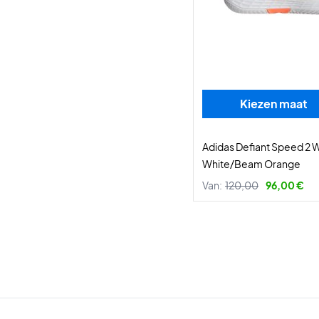
Kiezen maat
Adidas Defiant Speed 2
White/Beam Orange
Van:
120,00
96,00 €