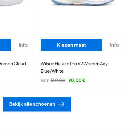
Info
Kiezen maat
Info
 Women Cloud
Wilson Hurakn Pro V2 Women Airy
Blue/White
Van:
130,00
90,00 €
Bekijk alle schoenen