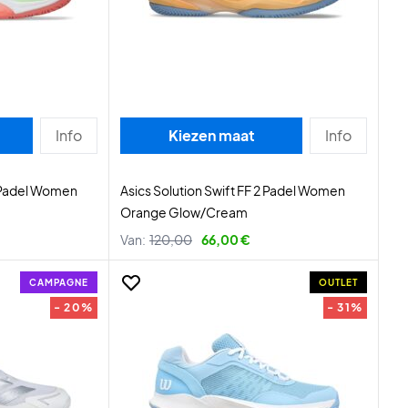
Info
Kiezen maat
Info
 Padel Women
Asics Solution Swift FF 2 Padel Women
Orange Glow/Cream
Van:
120,00
66,00 €
CAMPAGNE
OUTLET
- 20%
- 31%