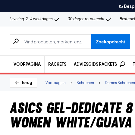
👟 Besp
Levering: 2-4 werkdagen
30 dagen retourrecht
Beste se
Zoeken naar producten, merken etc.
Zoekopdracht
VOORPAGINA
RACKETS
ADVIESGIDS RACKETS
Terug
Voorpagina
Schoenen
Dames Schoenen
Asics Gel-Dedicate 8
Women White/Guava