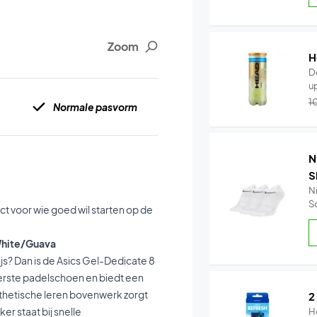
Zoom
H
D
up
1
Normale pasvorm
N
S
N
S
t voor wie goed wil starten op de
 White/Guava
s? Dan is de Asics Gel-Dedicate 8
eerste padelschoen en biedt een
ynthetische leren bovenwerk zorgt
2
r staat bij snelle
H