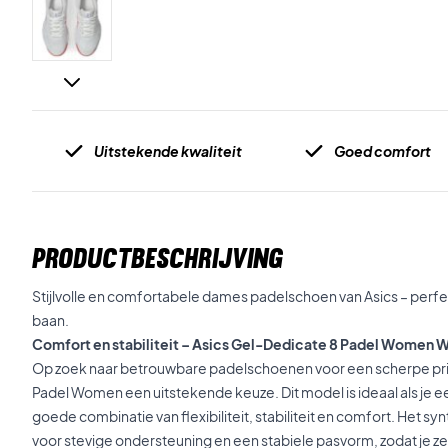
Uitstekende kwaliteit
Goed comfort
PRODUCTBESCHRIJVING
Stijlvolle en comfortabele dames padelschoen van Asics – perfec
baan.
Comfort en stabiliteit – Asics Gel-Dedicate 8 Padel Women
Op zoek naar betrouwbare padelschoenen voor een scherpe prij
Padel Women een uitstekende keuze. Dit model is ideaal als je 
goede combinatie van flexibiliteit, stabiliteit en comfort. Het s
voor stevige ondersteuning en een stabiele pasvorm, zodat je zeke