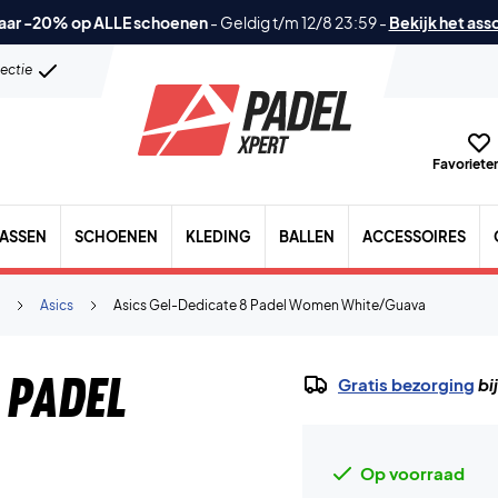
aar -20% op ALLE schoenen
-
Geldig t/m 12/8 23:59
-
Bekijk het ass
lectie
Favorieten
TASSEN
SCHOENEN
KLEDING
BALLEN
ACCESSOIRES
Asics
Asics Gel-Dedicate 8 Padel Women White/Guava
 Padel
Gratis bezorging
bi
Op voorraad