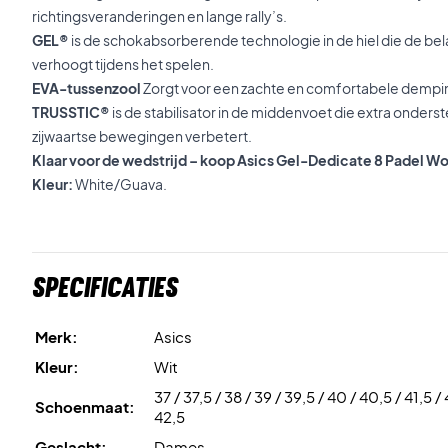
richtingsveranderingen en lange rally’s.
GEL®
is de schokabsorberende technologie in de hiel die de bel
verhoogt tijdens het spelen.
EVA-tussenzool
Zorgt voor een zachte en comfortabele dempi
TRUSSTIC®
is de stabilisator in de middenvoet die extra onderst
zijwaartse bewegingen verbetert.
Klaar voor de wedstrijd – koop Asics Gel-Dedicate 8 Padel
Kleur:
White/Guava.
Specificaties
Merk:
Asics
Kleur:
Wit
37 / 37,5 / 38 / 39 / 39,5 / 40 / 40,5 / 41,5 / 
Schoenmaat:
42,5
Geslacht:
Dames