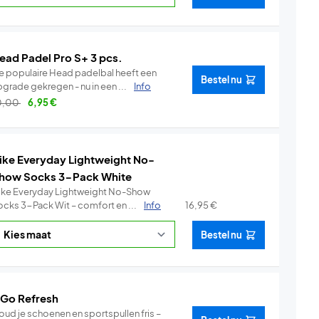
ead Padel Pro S+ 3 pcs.
e populaire Head padelbal heeft een
Bestel nu
grade gekregen - nu in een ...
Info
0,00
6,95
€
ike Everyday Lightweight No-
how Socks 3-Pack White
ike Everyday Lightweight No-Show
ocks 3-Pack Wit – comfort en ...
Info
16,95
€
Bestel nu
 Go Refresh
oud je schoenen en sportspullen fris –