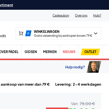
ortiment
Cadeaubon
Over ons
Hulp?
WINKELWAGEN
0
Gratis verzending bij aankopen boven 79 €
 (
0
)
OVER PADEL
GIDSEN
MERKEN
NIEUWS
OUTLET
Hulp nodig?
j aankoop van meer dan 79 €
Levering: 2-4 werkdagen
Van:
75,00 €