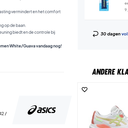
e
9
asting vermindert en het comfort
ng op de baan.
euning biedt en de controle bij
30 dagen
vol
 Women White/Guava vandaag nog!
ANDERE KL
42 /