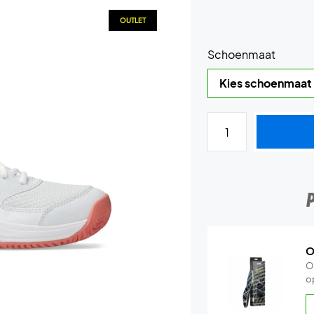
OUTLET
Schoenmaat
O
O
o