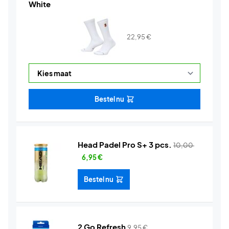
White
22,95
€
Bestel nu
Head Padel Pro S+ 3 pcs.
10,00
6,95
€
Bestel nu
2 Go Refresh
9,95
€