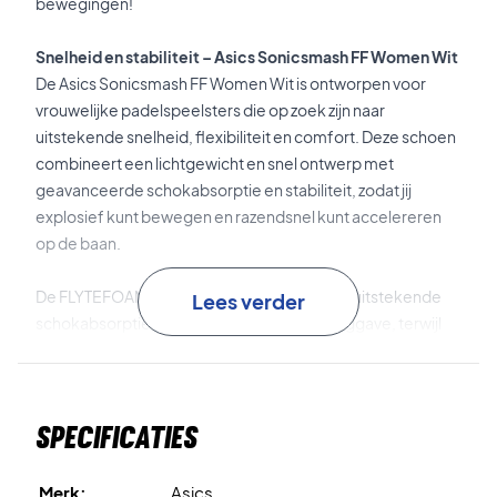
bewegingen!
Snelheid en stabiliteit – Asics Sonicsmash FF Women Wit
De Asics Sonicsmash FF Women Wit is ontworpen voor
vrouwelijke padelspeelsters die op zoek zijn naar
uitstekende snelheid, flexibiliteit en comfort. Deze schoen
combineert een lichtgewicht en snel ontwerp met
geavanceerde schokabsorptie en stabiliteit, zodat jij
explosief kunt bewegen en razendsnel kunt accelereren
op de baan.
De FLYTEFOAM-tussenzool is zacht en biedt uitstekende
Lees verder
schokabsorptie met een hoge energieteruggave, terwijl
de SPEEDTRUSS-technologie zorgt dat je constant in
contact blijft met de baan en vol kracht kunt afzetten. Het
ademende bovenwerk houdt je voeten comfortabel
Specificaties
tijdens lange wedstrijden, en het visgraatprofiel met X-
GROOVE-design op de buitenzool biedt geavanceerde
grip, slijtvastheid en flexibiliteit.
Merk:
Asics