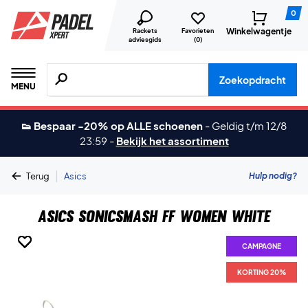
0
Winkelwagentje
Rackets
Favorieten
adviesgids
(
0
)
Zoeken naar producten, merken etc.
Zoekopdracht
MENU
👟 Bespaar -20% op ALLE schoenen
-
Geldig t/m 12/8
23:59
-
Bekijk het assortiment
|
Hulp nodig?
Terug
Asics
Asics Sonicsmash FF Women White
CAMPAGNE
CAMPAGNE
CAMPAGNE
CAMPAGNE
CAMPAGNE
CAMPAGNE
CAMPAGNE
KORTING 20%
KORTING 20%
KORTING 20%
KORTING 20%
KORTING 20%
KORTING 20%
KORTING 20%