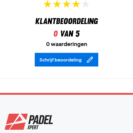
Lichtgewicht ontwerp
vermindert overbodig gewicht en
geeft snellere bewegingen op de baan.
Klantbeoordeling
Domineren met snelheid en stabiliteit – bestel de Asics
0
van 5
Sonicsmash FF Women Wit vandaag nog!
Kleur:
Wit.
0 waarderingen
Schrijf beoordeling