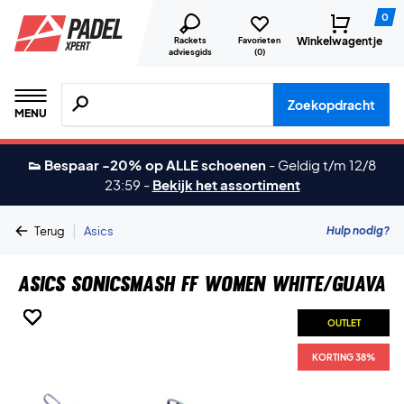
0
Winkelwagentje
Rackets
Favorieten
adviesgids
(
0
)
Zoeken naar producten, merken etc.
Zoekopdracht
MENU
👟 Bespaar -20% op ALLE schoenen
-
Geldig t/m 12/8
23:59
-
Bekijk het assortiment
|
Hulp nodig?
Terug
Asics
Asics Sonicsmash FF Women White/Guava
OUTLET
OUTLET
OUTLET
OUTLET
OUTLET
OUTLET
OUTLET
KORTING 38%
KORTING 38%
KORTING 38%
KORTING 38%
KORTING 38%
KORTING 38%
KORTING 38%