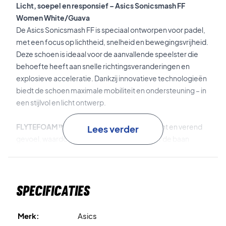
Licht, soepel en responsief – Asics Sonicsmash FF
Women White/Guava
De Asics Sonicsmash FF is speciaal ontworpen voor padel,
met een focus op lichtheid, snelheid en bewegingsvrijheid.
Deze schoen is ideaal voor de aanvallende speelster die
behoefte heeft aan snelle richtingsveranderingen en
explosieve acceleratie. Dankzij innovatieve technologieën
biedt de schoen maximale mobiliteit en ondersteuning – in
een stijlvol en licht ontwerp.
FLYTEFOAM™
in de tussenzool geeft een licht en verend
Lees verder
gevoel, waardoor je moeiteloos en snel over de baan
beweegt.
SPEEDTRUSS™
ondersteunt je bewegingen en helpt je
Specificaties
snel te versnellen richting de volgende bal.
X-GROOVE™
in de buitenzool zorgt voor uitstekende
Merk:
Asics
flexibiliteit en grip – perfect voor abrupte stops en scherpe