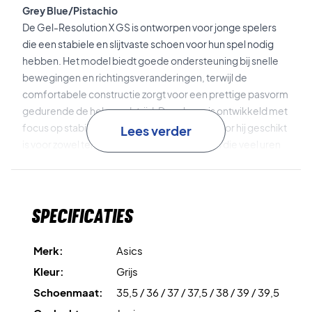
Grey Blue/Pistachio
De Gel-Resolution X GS is ontworpen voor jonge spelers
die een stabiele en slijtvaste schoen voor hun spel nodig
hebben. Het model biedt goede ondersteuning bij snelle
bewegingen en richtingsveranderingen, terwijl de
comfortabele constructie zorgt voor een prettige pasvorm
gedurende de hele wedstrijd. De schoen is ontwikkeld met
focus op stabiliteit en duurzaamheid, waardoor hij geschikt
Lees verder
is voor zowel tennis als padel en voor spelers die veel uren
op de baan doorbrengen.
GEL™-technologie
in de hiel zorgt voor effectieve
Specificaties
schokdemping en helpt de belasting bij landingen en snelle
bewegingen te verminderen.
Merk:
Asics
Stabiele constructie
geeft goede ondersteuning aan de
Kleur:
Grijs
voet en helpt jonge spelers zich veilig en gecontroleerd
Schoenmaat:
35,5 / 36 / 37 / 37,5 / 38 / 39 / 39,5
over de baan te bewegen.