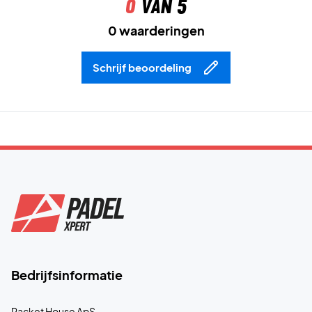
0
van 5
0 waarderingen
Schrijf beoordeling
Bedrijfsinformatie
Racket House ApS