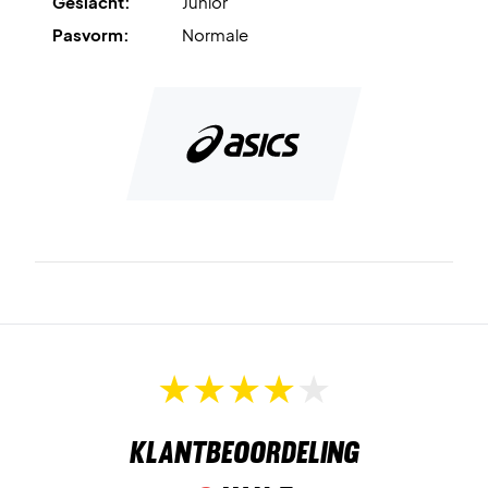
Geslacht:
Junior
Flexgroeven
in de buitenzool verbeteren de flexibiliteit en
Pasvorm:
Normale
maken snelle en natuurlijke bewegingen gemakkelijker.
Het model is bovendien een Allcourt-schoen, waardoor hij
geschikt is voor alle soorten tennis- en padelbanen.
Perfect voor jonge spelers – koop Asics Gel-Resolution X
GS Grey Blue/Pistachio
Kleur:
Grey Blue en Pistachio.
Klantbeoordeling