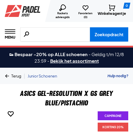
0
Winkelwagentje
Rackets
Favorieten
adviesgids
(
0
)
Zoeken naar producten, merken etc.
Zoekopdracht
MENU
👟 Bespaar -20% op ALLE schoenen
-
Geldig t/m 12/8
23:59
-
Bekijk het assortiment
|
Hulp nodig?
Terug
Junior Schoenen
Asics Gel-Resolution X GS Grey
Blue/Pistachio
CAMPAGNE
CAMPAGNE
CAMPAGNE
CAMPAGNE
CAMPAGNE
CAMPAGNE
KORTING 20%
KORTING 20%
KORTING 20%
KORTING 20%
KORTING 20%
KORTING 20%