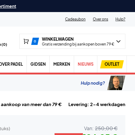
ortiment
Cadeaubon
Over ons
Hulp?
WINKELWAGEN
0
Gratis verzending bij aankopen boven 79 €
 (
0
)
OVER PADEL
GIDSEN
MERKEN
NIEUWS
OUTLET
Hulp nodig?
j aankoop van meer dan 79 €
Levering: 2-4 werkdagen
Van:
250,00 €
stuks)