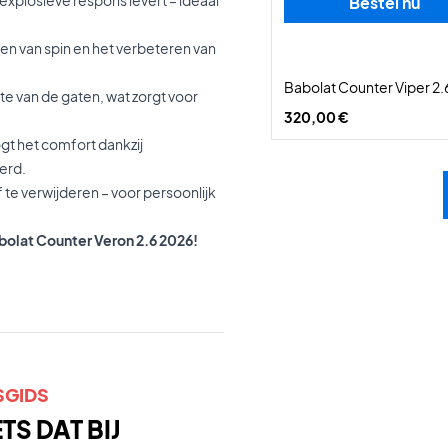
Bestel nu
ren van spin en het verbeteren van
Babolat Counter Viper 2.
te van de gaten, wat zorgt voor
320,00 €
gt het comfort dankzij
erd.
te verwijderen – voor persoonlijk
abolat Counter Veron 2.6 2026!
SGIDS
S DAT BIJ