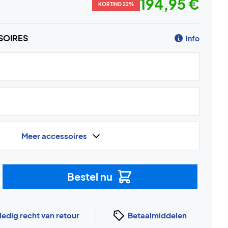
194,95 €
KORTING 22%
SOIRES
Info
Meer accessoires
Bestel nu
ledig recht van retour
Betaalmiddelen