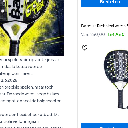
Bestel nu
Babolat Technical Veron 
Van:
250,00
154,95 €
or spelers die op zoek zijn naar
en ideale keuze voor de
terlijn domineert.
 2.6 2026
en precisie spelen, maar toch
ent. De ronde vorm, hoge balans
eetspot, een solide balgevoel en
voor een flexibel racketblad. Dit
ntrole verloren gaan.
explosieve respons levert – ideaal