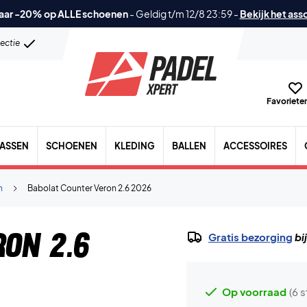
aar -20% op ALLE schoenen
-
Geldig t/m 12/8 23:59
-
Bekijk het ass
lectie
Favorieten
TASSEN
SCHOENEN
KLEDING
BALLEN
ACCESSOIRES
n
Babolat Counter Veron 2.6 2026
on 2.6
Gratis bezorging
bi
Op voorraad
(6 