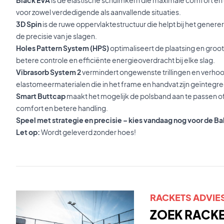
voor zowel verdedigende als aanvallende situaties.
3D Spin
is de ruwe oppervlaktestructuur die helpt bij het genere
de precisie van je slagen.
Holes Pattern System (HPS)
optimaliseert de plaatsing en groot
betere controle en efficiënte energieoverdracht bij elke slag.
Vibrasorb System 2
vermindert ongewenste trillingen en verhoo
elastomeermaterialen die in het frame en handvat zijn geïntegre
Smart Buttcap
maakt het mogelijk de polsband aan te passen of 
comfort en betere handling.
Speel met strategie en precisie – kies vandaag nog voor de B
Let op:
Wordt geleverd zonder hoes!
RACKETS ADVIE
ZOEK RACKET