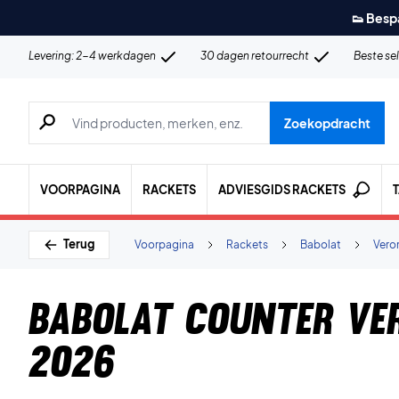
👟 Besp
Levering: 2-4 werkdagen
30 dagen retourrecht
Beste se
Zoeken naar producten, merken etc.
Zoekopdracht
VOORPAGINA
RACKETS
ADVIESGIDS RACKETS
Terug
Voorpagina
Rackets
Babolat
Vero
Babolat Counter Ver
2026