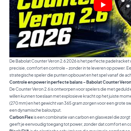
De Babolat Counter Veron 2.6 2026 is het perfecte padelracket vo
precisie, comfort en controle – zonder in te leveren op power. E
strategische speler die punten opbouwt en het spel vanaf de ach
Controle en power in perfecte balans – Babolat Counter Veron
De Counter Veron 2.6 is ontworpen voor spelers die met geduld 
willen kunnen toeslaan met explosieve kracht op het juiste mom
(270 mm) en het gewicht van 365 gram zorgen voor een grote sw
een dynamische baloutput.
Carbon Flex
is een combinatie van carbon en glasvezel die zorgt 
geeft je eenvoudig toegang tot power, zonder dat comfort en co
Black EVA
is de elastische schuimkern die maximale comfort en 