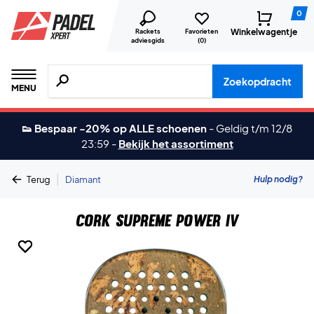
0
Winkelwagentje
Rackets
Favorieten
adviesgids
(
0
)
Zoeken naar producten, merken etc.
Zoekopdracht
MENU
👟 Bespaar -20% op ALLE schoenen
-
Geldig t/m 12/8
23:59
-
Bekijk het assortiment
|
Hulp nodig?
Terug
Diamant
Cork Supreme Power IV