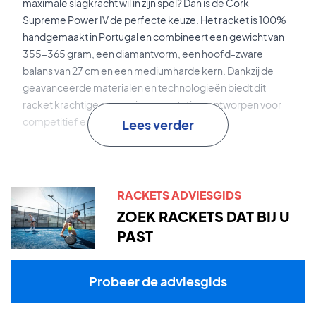
maximale slagkracht wil in zijn spel? Dan is de Cork
Supreme Power IV de perfecte keuze. Het racket is 100%
handgemaakt in Portugal en combineert een gewicht van
355–365 gram, een diamantvorm, een hoofd-zware
balans van 27 cm en een mediumharde kern. Dankzij de
geavanceerde materialen en technologieën biedt dit
racket krachtige en precieze prestaties, ontworpen voor
competitief en professioneel spel.
Lees verder
Extreme Foam
is het geavanceerde kernmateriaal dat is
ontwikkeld voor high-performance spel en zorgt voor
explosieve kracht in combinatie met gecontroleerde
RACKETS ADVIESGIDS
balafslag.
ZOEK RACKETS DAT BIJ U
PAST
Cork Bioshield
vermindert trillingen aanzienlijk en verhoogt
zowel comfort als stabiliteit, waardoor het racket
vriendelijker is voor arm en schouder – zelfs bij harde
Probeer de adviesgids
slagen.