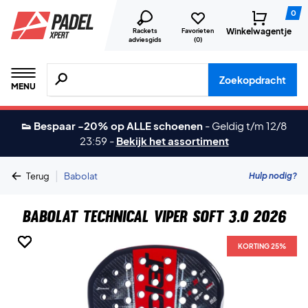
0
Winkelwagentje
Rackets
Favorieten
adviesgids
(
0
)
Zoeken naar producten, merken etc.
Zoekopdracht
MENU
👟 Bespaar -20% op ALLE schoenen
-
Geldig t/m 12/8
23:59
-
Bekijk het assortiment
|
Hulp nodig?
Terug
Babolat
Babolat Technical Viper Soft 3.0 2026
KORTING 25%
KORTING 25%
KORTING 25%
KORTING 25%
KORTING 25%