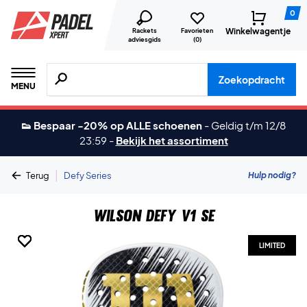
0
Winkelwagentje
Rackets
Favorieten
adviesgids
(
0
)
Zoeken naar producten, merken etc.
Zoekopdracht
MENU
👟 Bespaar -20% op ALLE schoenen
-
Geldig t/m 12/8
23:59
-
Bekijk het assortiment
|
Hulp nodig?
Terug
Defy Series
Wilson Defy V1 SE
LIMITED
LIMITED
LIMITED
LIMITED
LIMITED
LIMITED
LIMITED