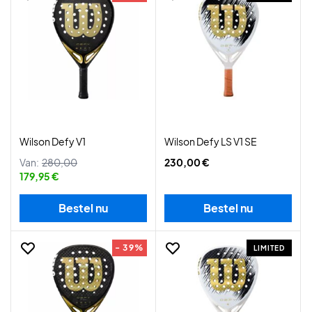
Wilson Defy V1
Wilson Defy LS V1 SE
Van:
280,00
230,00 €
179,95 €
Bestel nu
Bestel nu
- 39%
LIMITED