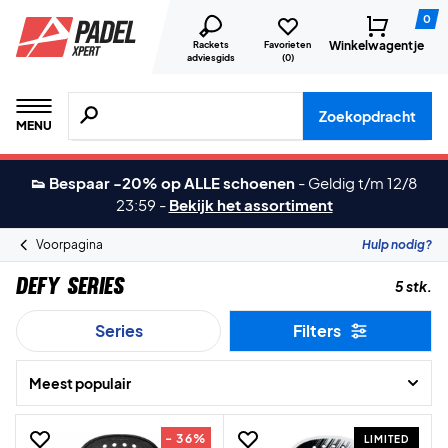
0
Winkelwagentje
Rackets
Favorieten
adviesgids
(
0
)
Zoeken naar producten, merken etc.
Zoekopdracht
MENU
👟 Bespaar -20% op ALLE schoenen
-
Geldig t/m 12/8
23:59
-
Bekijk het assortiment
Voorpagina
Hulp nodig?
Defy Series
5 stk.
Series
Filters
Meest populair
- 36%
LIMITED