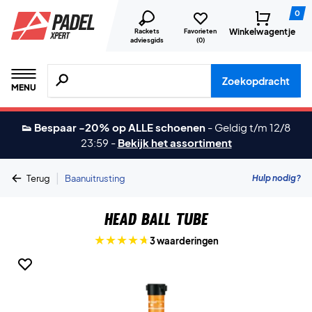
0
Winkelwagentje
Rackets
Favorieten
adviesgids
(
0
)
Zoeken naar producten, merken etc.
Zoekopdracht
MENU
👟 Bespaar -20% op ALLE schoenen
-
Geldig t/m 12/8
23:59
-
Bekijk het assortiment
|
Hulp nodig?
Terug
Baanuitrusting
Head Ball Tube
3 waarderingen