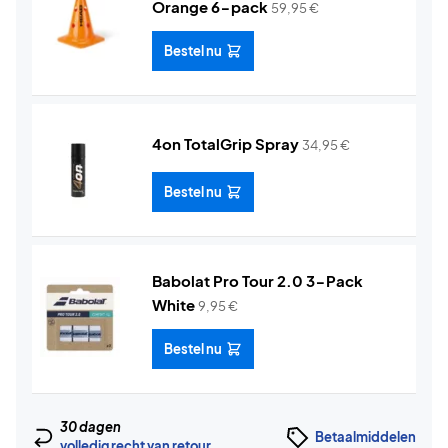
Orange 6-pack
59,95
€
Bestel nu
4on TotalGrip Spray
34,95
€
Bestel nu
Babolat Pro Tour 2.0 3-Pack
White
9,95
€
Bestel nu
30 dagen
Betaalmiddelen
volledig recht van retour