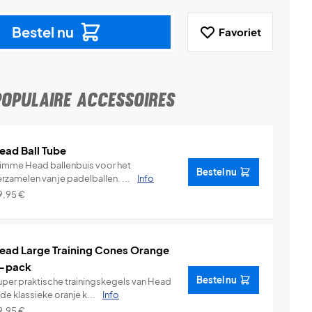
Bestel nu
Favoriet
POPULAIRE ACCESSOIRES
ead Ball Tube
limme Head ballenbuis voor het
Bestel nu
verzamelen van je padelballen. ...
Info
9,95
€
ead Large Training Cones Orange
-pack
Bestel nu
uper praktische trainingskegels van Head
 de klassieke oranje k...
Info
9,95
€