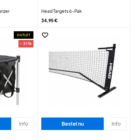
rizer
Head Targets 6-Pak
34,95 €
OUTLET
- 31%
Info
Bestel nu
Info