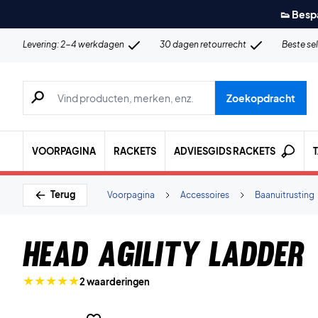
👟 Besp
Levering: 2-4 werkdagen
30 dagen retourrecht
Beste se
Zoeken naar producten, merken etc.
Zoekopdracht
VOORPAGINA
RACKETS
ADVIESGIDS RACKETS
Terug
Voorpagina
Accessoires
Baanuitrusting
Head Agility Ladder
2 waarderingen