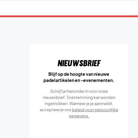
Nieuwsbrief
Blijf op de hoogte van nieuwe
padelartikelen en -evenementen.
Schrijf je hieronder in voor onze
nieuwsbrief. Toestemming kan worden
ingetrokken. Wanneer je je aanmeldt,
accepteer je ons
beleid voor persoonlijke
gegevens.