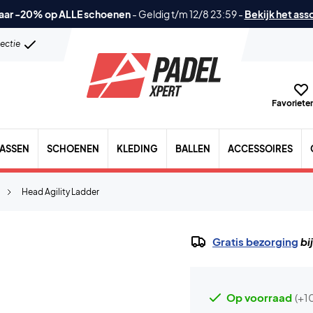
aar -20% op ALLE schoenen
-
Geldig t/m 12/8 23:59
-
Bekijk het ass
lectie
Favorieten
TASSEN
SCHOENEN
KLEDING
BALLEN
ACCESSOIRES
Head Agility Ladder
Gratis bezorging
bi
Op voorraad
(+1