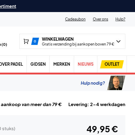
ortiment
Cadeaubon
Over ons
Hulp?
WINKELWAGEN
0
Gratis verzending bij aankopen boven 79 €
 (
0
)
OVER PADEL
GIDSEN
MERKEN
NIEUWS
OUTLET
Hulp nodig?
j aankoop van meer dan 79 €
Levering: 2-4 werkdagen
49,95 €
0 stuks)