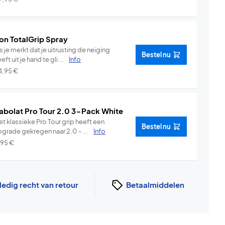
on TotalGrip Spray
s je merkt dat je uitrusting de neiging
Bestel nu
eft uit je hand te gli...
Info
4,95
€
abolat Pro Tour 2.0 3-Pack White
t klassieke Pro Tour grip heeft een
Bestel nu
pgrade gekregen naar 2.0 - ...
Info
,95
€
ledig recht van retour
Betaalmiddelen