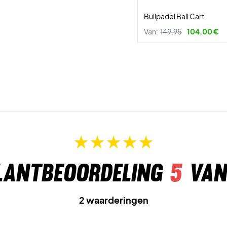
Bullpadel Ball Cart
Van:
149,95
104,00 €
lantbeoordeling
5
van
2 waarderingen