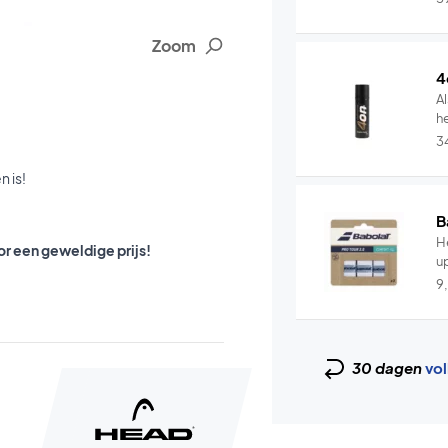
Zoom
4
Al
he
3
 is!
B
He
r een geweldige prijs!
u
9
30 dagen
vol