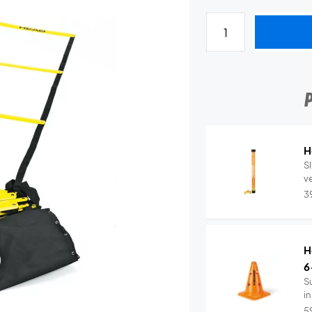
H
S
3
H
6
S
in
5