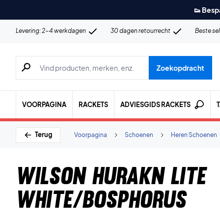
👟 Besp
Levering: 2-4 werkdagen
30 dagen retourrecht
Beste se
Zoeken naar producten, merken etc.
Zoekopdracht
VOORPAGINA
RACKETS
ADVIESGIDS RACKETS
Terug
Voorpagina
Schoenen
Heren Schoenen
Wilson Hurakn Lite
White/Bosphorus