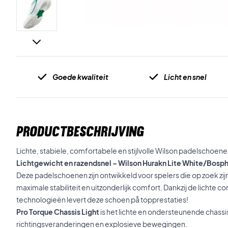
Goede kwaliteit
Licht en snel
PRODUCTBESCHRIJVING
Lichte, stabiele, comfortabele en stijlvolle Wilson padelschoene
Lichtgewicht en razendsnel – Wilson Hurakn Lite White/Bosp
Deze padelschoenen zijn ontwikkeld voor spelers die op zoek zij
maximale stabiliteit en uitzonderlijk comfort. Dankzij de lichte c
technologieën levert deze schoen på topprestaties!
Pro Torque Chassis Light
is het lichte en ondersteunende chassis d
richtingsveranderingen en explosieve bewegingen.