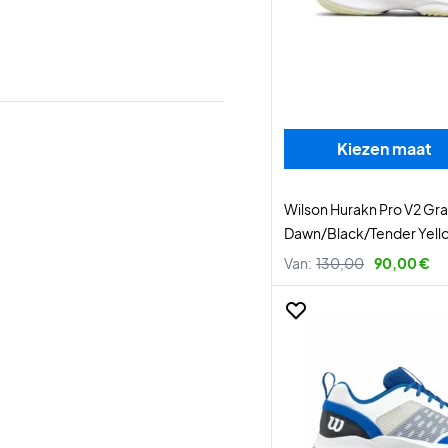
Kiezen maat
Wilson Hurakn Pro V2 Gr
Dawn/Black/Tender Yell
Van:
130,00
90,00 €