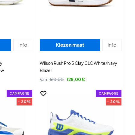
Info
Kiezen maat
Info
ay
Wilson Rush Pro 5 Clay CLC White/Navy
ow
Blazer
Van:
160,00
128,00 €
CAMPAGNE
CAMPAGNE
- 20%
- 20%