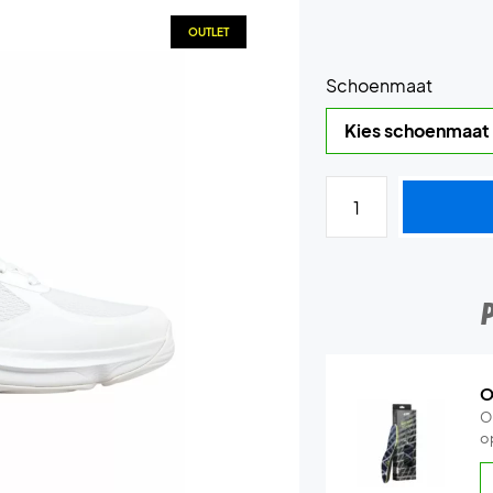
OUTLET
Schoenmaat
O
O
o