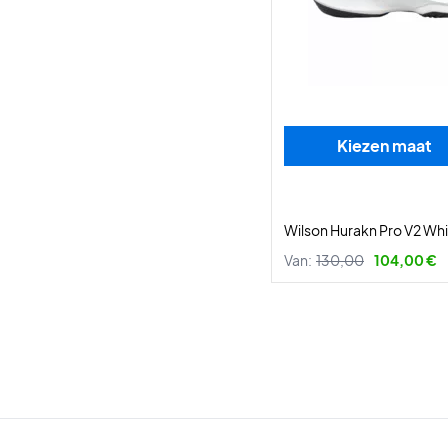
Kiezen maat
Wilson Hurakn Pro V2 Whi
Van:
130,00
104,00 €