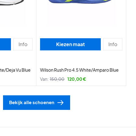
Info
Kiezen maat
Info
te/Deja Vu Blue
Wilson Rush Pro 4.5 White/Amparo Blue
Van:
150,00
120,00 €
Bekijk alle schoenen