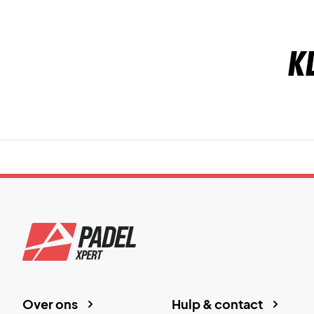
K
Over ons
Hulp & contact