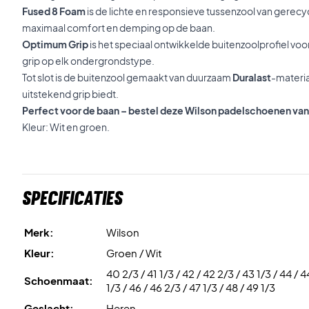
Fused 8 Foam
is de lichte en responsieve tussenzool van gerec
maximaal comfort en demping op de baan.
Optimum Grip
is het speciaal ontwikkelde buitenzoolprofiel voo
grip op elk ondergrondstype.
Tot slot is de buitenzool gemaakt van duurzaam
Duralast
-materiaa
uitstekend grip biedt.
Perfect voor de baan – bestel deze Wilson padelschoenen va
Kleur: Wit en groen.
Specificaties
Merk:
Wilson
Kleur:
Groen / Wit
40 2/3 / 41 1/3 / 42 / 42 2/3 / 43 1/3 / 44 / 4
Schoenmaat:
1/3 / 46 / 46 2/3 / 47 1/3 / 48 / 49 1/3
Geslacht:
Heren