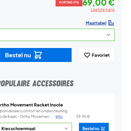
69,00 €
KORTING 31%
Laatste kans
Maattabel
Bestel nu
Favoriet
POPULAIRE ACCESSOIRES
rtho Movement Racket Insole
ptimaliseer comfort en ondersteuning
p de baan – Ortho Movemen...
Info
39,95
€
Bestel nu