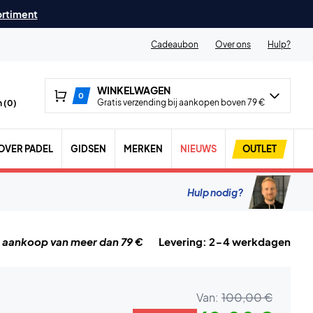
ortiment
Cadeaubon
Over ons
Hulp?
WINKELWAGEN
0
Gratis verzending bij aankopen boven 79 €
 (
0
)
OVER PADEL
GIDSEN
MERKEN
NIEUWS
OUTLET
Hulp nodig?
j aankoop van meer dan 79 €
Levering: 2-4 werkdagen
Van:
100,00 €