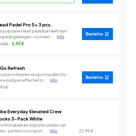
ead Padel Pro S+ 3 pcs.
e populaire Head padelbal heeft een
Bestel nu
grade gekregen - nu in een ...
Info
0,00
6,95
€
 Go Refresh
oud je schoenen en sportspullen fris –
Bestel nu
envoudig en effectief m...
Info
,95
€
ike Everyday Elevated Crew
ocks 3-Pack White
omfortabele en stijlvolle sokken van
ke – perfect voor sport ...
Info
22,95
€