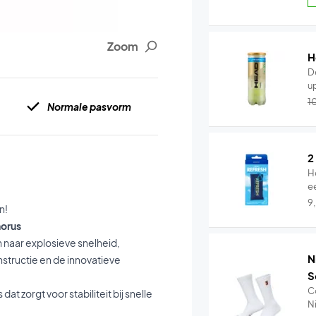
Zoom
H
D
up
1
Normale pasvorm
2
H
e
9
n!
horus
n naar explosieve snelheid,
N
onstructie en de innovatieve
S
C
at zorgt voor stabiliteit bij snelle
Ni