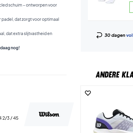
ycled schuim – ontworpen voor
r padel, dat zorgt voor optimaal
l, dat extra slijtvastheid en
30 dagen
vol
ndaag nog!
ANDERE KL
4 2/3 / 45