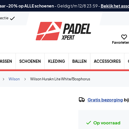
aar -20% op ALLE schoenen
-
Geldig t/m 12/8 23:59
-
Bekijk het ass
lectie
Favorieten
TASSEN
SCHOENEN
KLEDING
BALLEN
ACCESSOIRES
Wilson
Wilson Hurakn Lite White/Bosphorus
Gratis bezorging
bi
Op voorraad