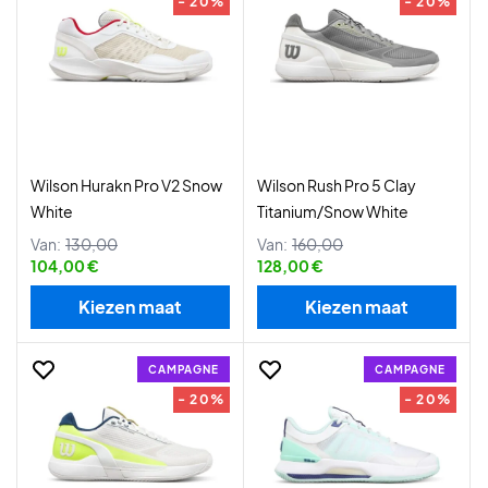
- 20%
- 20%
Wilson Hurakn Pro V2 Snow
Wilson Rush Pro 5 Clay
White
Titanium/Snow White
Van:
130,00
Van:
160,00
104,00 €
128,00 €
Kiezen maat
Kiezen maat
CAMPAGNE
CAMPAGNE
- 20%
- 20%