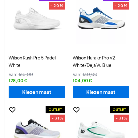
- 20%
- 20%
Wilson Rush Pro 5 Padel
Wilson Hurakn Pro V2
White
White/Deja Vu Blue
Van:
160,00
Van:
130,00
128,00 €
104,00 €
Kiezen maat
Kiezen maat
OUTLET
OUTLET
- 31%
- 31%