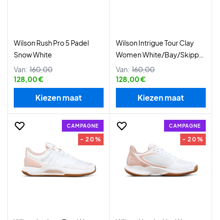
Wilson Rush Pro 5 Padel
Wilson Intrigue Tour Clay
Snow White
Women White/Bay/Skipper
Blue
Van:
160,00
Van:
160,00
128,00 €
128,00 €
Kiezen maat
Kiezen maat
CAMPAGNE
CAMPAGNE
- 20%
- 20%