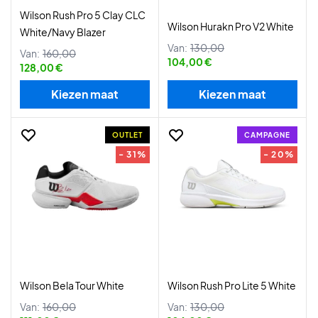
Wilson Rush Pro 5 Clay CLC
Wilson Hurakn Pro V2 White
White/Navy Blazer
Van:
130,00
Van:
160,00
104,00 €
128,00 €
Kiezen maat
Kiezen maat
OUTLET
CAMPAGNE
- 31%
- 20%
Wilson Bela Tour White
Wilson Rush Pro Lite 5 White
Van:
160,00
Van:
130,00