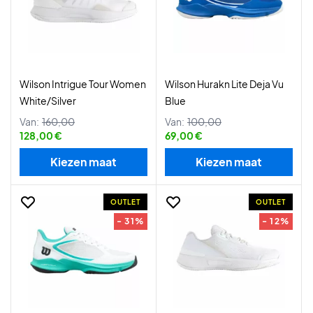
Wilson Intrigue Tour Women
Wilson Hurakn Lite Deja Vu
White/Silver
Blue
Van:
160,00
Van:
100,00
128,00 €
69,00 €
Kiezen maat
Kiezen maat
OUTLET
OUTLET
- 31%
- 12%