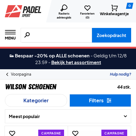
0
Winkelwagentje
Rackets
Favorieten
adviesgids
(
0
)
Zoeken naar producten, merken etc.
Zoekopdracht
MENU
👟 Bespaar -20% op ALLE schoenen
-
Geldig t/m 12/8
23:59
-
Bekijk het assortiment
Voorpagina
Hulp nodig?
Wilson Schoenen
44 stk.
Kategorier
Filters
Meest populair
CAMPAGNE
CAMPAGNE