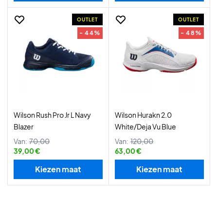
OUTLET
OUTLET
- 44%
- 48%
Wilson Rush Pro Jr L Navy
Wilson Hurakn 2.0
Blazer
White/Deja Vu Blue
Van:
70,00
Van:
120,00
39,00 €
63,00 €
Kiezen maat
Kiezen maat