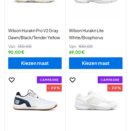
Wilson Hurakn Pro V2 Gray
Wilson Hurakn Lite
Dawn/Black/Tender Yellow
White/Bosphorus
Van:
130,00
Van:
100,00
90,00 €
69,00 €
Kiezen maat
Kiezen maat
CAMPAGNE
CAMPAGNE
- 20%
- 20%