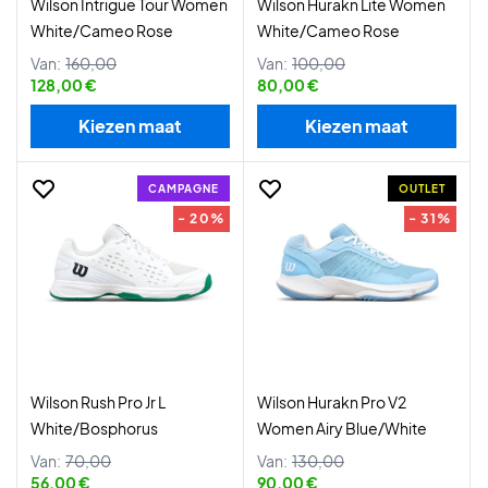
Wilson Intrigue Tour Women
Wilson Hurakn Lite Women
White/Cameo Rose
White/Cameo Rose
Van:
160,00
Van:
100,00
128,00 €
80,00 €
Kiezen maat
Kiezen maat
CAMPAGNE
OUTLET
- 20%
- 31%
Wilson Rush Pro Jr L
Wilson Hurakn Pro V2
White/Bosphorus
Women Airy Blue/White
Van:
70,00
Van:
130,00
56,00 €
90,00 €