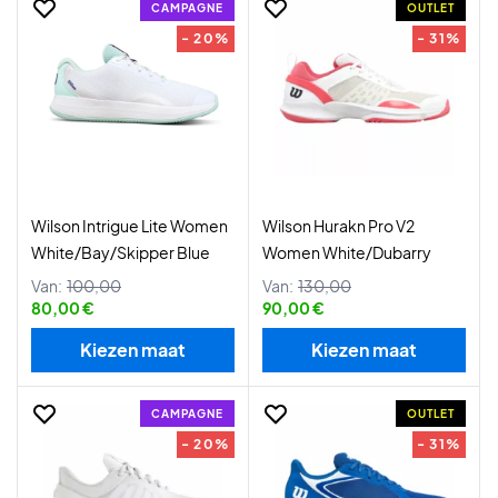
CAMPAGNE
OUTLET
- 20%
- 31%
Wilson Intrigue Lite Women
Wilson Hurakn Pro V2
White/Bay/Skipper Blue
Women White/Dubarry
Van:
100,00
Van:
130,00
80,00 €
90,00 €
Kiezen maat
Kiezen maat
CAMPAGNE
OUTLET
- 20%
- 31%