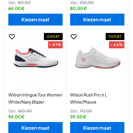
Van:
80,00
Van:
130,00
64,00 €
80,00 €
Kiezen maat
Kiezen maat
OUTLET
OUTLET
- 41%
- 44%
Wilson Intrigue Tour Women
Wilson Rush Pro Jr L
White/Navy Blazer
White/Mauve
Van:
160,00
Van:
70,00
94,00 €
39,00 €
Kiezen maat
Kiezen maat