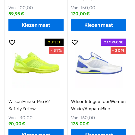
Van:
100,00
Van:
150,00
89,95 €
120,00 €
Kiezen maat
Kiezen maat
OUTLET
CAMPAGNE
- 31%
- 20%
Wilson Hurakn Pro V2
Wilson Intrigue Tour Women
Safety Yellow
White/Amparo Blue
Van:
130,00
Van:
160,00
90,00 €
128,00 €
Kiezen maat
Kiezen maat