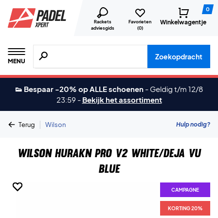
0
Winkelwagentje
Rackets
Favorieten
adviesgids
(
0
)
Zoeken naar producten, merken etc.
Zoekopdracht
MENU
👟 Bespaar -20% op ALLE schoenen
-
Geldig t/m 12/8
23:59
-
Bekijk het assortiment
|
Hulp nodig?
Terug
Wilson
Wilson Hurakn Pro V2 White/Deja Vu
Blue
CAMPAGNE
CAMPAGNE
CAMPAGNE
CAMPAGNE
CAMPAGNE
CAMPAGNE
KORTING 20%
KORTING 20%
KORTING 20%
KORTING 20%
KORTING 20%
KORTING 20%