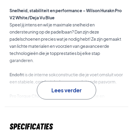
Snelheid, stabiliteit en performance – Wilson Hurakn Pro
V2 White/Deja Vu Blue
Speel jij intens en wil je maximale snelheid en
ondersteuning op de padelbaan? Dan zijn deze
padelschoenen precies wat je nodig hebt! Ze zijn gemaakt
van lichte materialen en voorzien van geavanceerde
technologieën die je topprestaties bij elke stap
garanderen.
Endofit
is de interne sokconstructie die je voet omsluit voor
een stabiele, comfortabele en nauwsluitende pasvorm.
Lees verder
Pro Torque Chassis Light
is het lichte, flexibele en
ondersteunende chassis dat zorgt voor uitstekende
stabiliteit bij snelle richtingsveranderingen.
Specificaties
Fused 8 Foam
is het lichte en dempende
tussenzoolmateriaal van gerecyclede materialen – voor