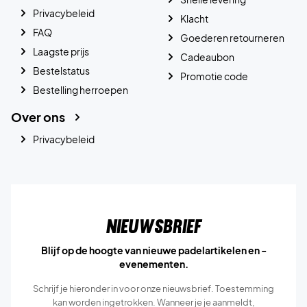
Privacybeleid
Klacht
FAQ
Goederen retourneren
Laagste prijs
Cadeaubon
Bestelstatus
Promotie code
Bestelling herroepen
Over ons
Privacybeleid
Nieuwsbrief
Blijf op de hoogte van nieuwe padelartikelen en -
evenementen.
Schrijf je hieronder in voor onze nieuwsbrief. Toestemming
kan worden ingetrokken. Wanneer je je aanmeldt,