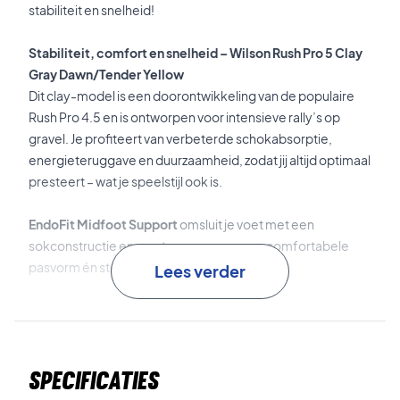
stabiliteit en snelheid!
Stabiliteit, comfort en snelheid – Wilson Rush Pro 5 Clay
Gray Dawn/Tender Yellow
Dit clay-model is een doorontwikkeling van de populaire
Rush Pro 4.5 en is ontworpen voor intensieve rally’s op
gravel. Je profiteert van verbeterde schokabsorptie,
energieteruggave en duurzaamheid, zodat jij altijd optimaal
presteert – wat je speelstijl ook is.
EndoFit Midfoot Support
omsluit je voet met een
sokconstructie en zorgt voor een nauwe, comfortabele
pasvorm én sterke laterale stabiliteit.
Lees verder
TPU Stability Chassis
in hak en middenvoet levert
uitstekende controle en stabiliteit tijdens snelle
bewegingen.
Specificaties
Dual midsole constructie
met high rebound EVA en een