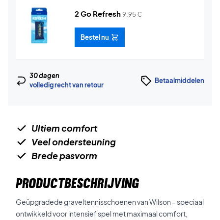
2 Go Refresh
9,95
€
Bestel nu
30 dagen
Betaalmiddelen
volledig recht van retour
Ultiem comfort
Veel ondersteuning
Brede pasvorm
PRODUCTBESCHRIJVING
Geüpgradede graveltennisschoenen van Wilson – speciaal
ontwikkeld voor intensief spel met maximaal comfort,