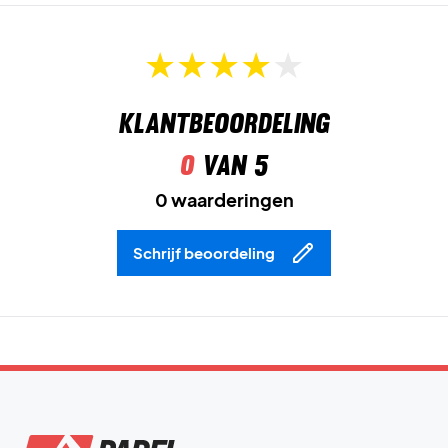
het beste uit jezelf te laten halen op de baan.
Speel vol vertrouwen op gravel – bestel de Wilson Rush
Pro 5 Clay vandaag nog!
Kleur:
Gray Dawn/Tender Yellow.
Klantbeoordeling
0
van 5
0 waarderingen
Schrijf beoordeling