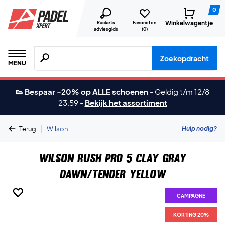
0
Winkelwagentje
Rackets
Favorieten
adviesgids
(
0
)
Zoeken naar producten, merken etc.
Zoekopdracht
MENU
👟 Bespaar -20% op ALLE schoenen
-
Geldig t/m 12/8
23:59
-
Bekijk het assortiment
|
Hulp nodig?
Terug
Wilson
Wilson Rush Pro 5 Clay Gray
Dawn/Tender Yellow
CAMPAGNE
CAMPAGNE
CAMPAGNE
CAMPAGNE
CAMPAGNE
CAMPAGNE
CAMPAGNE
CAMPAGNE
KORTING 20%
KORTING 20%
KORTING 20%
KORTING 20%
KORTING 20%
KORTING 20%
KORTING 20%
KORTING 20%