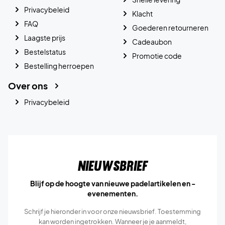
Privacybeleid
Klacht
FAQ
Goederen retourneren
Laagste prijs
Cadeaubon
Bestelstatus
Promotie code
Bestelling herroepen
Over ons
Privacybeleid
Nieuwsbrief
Blijf op de hoogte van nieuwe padelartikelen en -
evenementen.
Schrijf je hieronder in voor onze nieuwsbrief. Toestemming
kan worden ingetrokken. Wanneer je je aanmeldt,