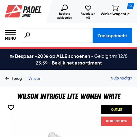
0
Winkelwagentje
Rackets
Favorieten
adviesgids
(
0
)
Zoeken naar producten, merken etc.
Zoekopdracht
MENU
👟 Bespaar -20% op ALLE schoenen
-
Geldig t/m 12/8
23:59
-
Bekijk het assortiment
|
Hulp nodig?
Terug
Wilson
Wilson Intrigue Lite Women White
OUTLET
OUTLET
OUTLET
OUTLET
OUTLET
OUTLET
KORTING 10%
KORTING 10%
KORTING 10%
KORTING 10%
KORTING 10%
KORTING 10%