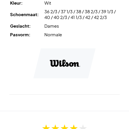
Kleur:
Wit
Breng je prestaties naar een hoger niveau – koop deze
36 2/3 / 37 1/3 / 38 / 38 2/3 / 39 1/3 /
Wilson damesschoenen vandaag nog!
Schoenmaat:
40 / 40 2/3 / 41 1/3 / 42 / 42 2/3
Kleur:
Wit.
Geslacht:
Dames
Pasvorm:
Normale