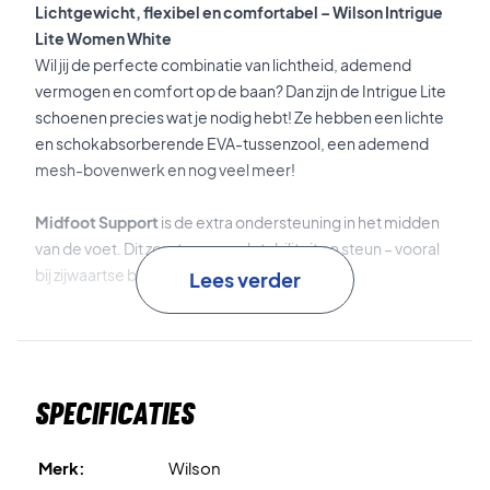
Lichtgewicht, flexibel en comfortabel – Wilson Intrigue
Lite Women White
Wil jij de perfecte combinatie van lichtheid, ademend
vermogen en comfort op de baan? Dan zijn de Intrigue Lite
schoenen precies wat je nodig hebt! Ze hebben een lichte
en schokabsorberende EVA-tussenzool, een ademend
mesh-bovenwerk en nog veel meer!
Midfoot Support
is de extra ondersteuning in het midden
van de voet. Dit zorgt voor veel stabiliteit en steun – vooral
bij zijwaartse bewegingen.
Lees verder
Duralast
is het duurzame rubbermateriaal van de
buitenzool, dat zorgt voor uitstekende grip en
duurzaamheid op de baan.
Specificaties
Tot slot is dit een Allcourt-model, waardoor het perfect is
voor alle soorten tennis- en padelbanen!
Merk:
Wilson