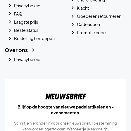
Privacybeleid
Klacht
FAQ
Goederen retourneren
Laagste prijs
Cadeaubon
Bestelstatus
Promotie code
Bestelling herroepen
Over ons
Privacybeleid
Nieuwsbrief
Blijf op de hoogte van nieuwe padelartikelen en -
evenementen.
Schrijf je hieronder in voor onze nieuwsbrief. Toestemming
kan worden ingetrokken. Wanneer je je aanmeldt,