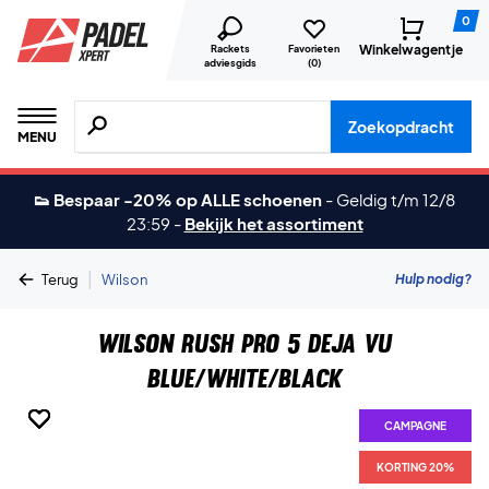
0
Winkelwagentje
Rackets
Favorieten
adviesgids
(
0
)
Zoeken naar producten, merken etc.
Zoekopdracht
MENU
👟 Bespaar -20% op ALLE schoenen
-
Geldig t/m 12/8
23:59
-
Bekijk het assortiment
|
Hulp nodig?
Terug
Wilson
Wilson Rush Pro 5 Deja Vu
Blue/White/Black
CAMPAGNE
CAMPAGNE
CAMPAGNE
CAMPAGNE
CAMPAGNE
CAMPAGNE
CAMPAGNE
KORTING 20%
KORTING 20%
KORTING 20%
KORTING 20%
KORTING 20%
KORTING 20%
KORTING 20%