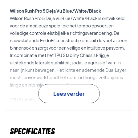
Wilson Rush Pro 5 Deja Vu Blue/White/Black
Wilson Rush Pro 5 Deja Vu Blue/White/Black is ontwikkeld
voor de ambitieuze speler die het tempo opvoert en
volledige controle eist bij elke richtingsverandering. De
nauwsluitende EndoFit-constructie omsluit de voet als een
binnensok en zorgt voor een veilige en intuïtieve pasvorm.
In combinatie met het TPU Stability Chassis krijg je
uitstekende laterale stabiliteit, zodat je agressief van lijn
naar lijn kunt bewegen. Het lichte en ademende Dual Layer
mesh-bovenwerk houdt het comfort hoog – zelfs tijdens
lange en intensieve wedstrijden.
Lees verder
TPU Stability Chassis & EndoFit
Zorgt voor een
vergrendelde en stabiele pasvorm met maximale controle
bij snelle zijwaartse bewegingen.
Specificaties
R-DST+ & High Rebound EVA
Tussenzool met dubbele
dichtheid die effectieve schokabsorptie combineert met