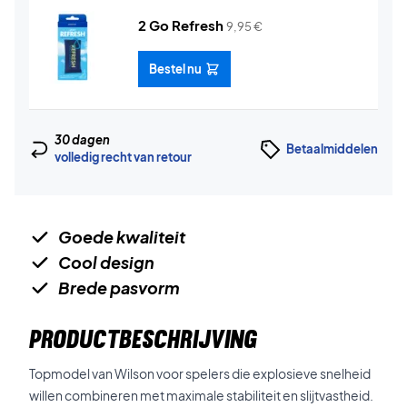
2 Go Refresh
9,95
€
Bestel nu
30 dagen
Betaalmiddelen
volledig recht van retour
Goede kwaliteit
Cool design
Brede pasvorm
PRODUCTBESCHRIJVING
Topmodel van Wilson voor spelers die explosieve snelheid
willen combineren met maximale stabiliteit en slijtvastheid.