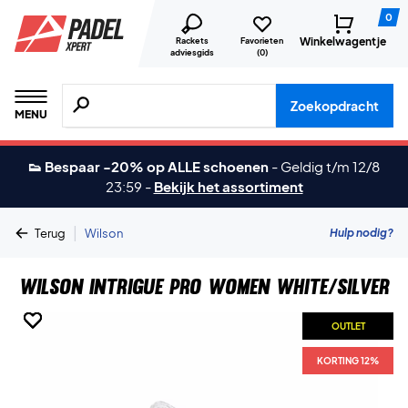
0
Winkelwagentje
Rackets
Favorieten
adviesgids
(
0
)
Zoeken naar producten, merken etc.
Zoekopdracht
MENU
👟 Bespaar -20% op ALLE schoenen
-
Geldig t/m 12/8
23:59
-
Bekijk het assortiment
|
Hulp nodig?
Terug
Wilson
Wilson Intrigue Pro Women White/Silver
OUTLET
OUTLET
OUTLET
OUTLET
OUTLET
OUTLET
KORTING 12%
KORTING 12%
KORTING 12%
KORTING 12%
KORTING 12%
KORTING 12%