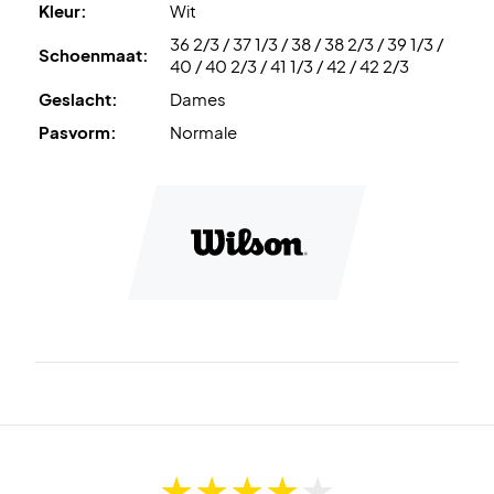
Kleur:
Wit
Wilson damesschoenen vandaag nog!
36 2/3 / 37 1/3 / 38 / 38 2/3 / 39 1/3 /
Kleur:
Wit en zilver.
Schoenmaat:
40 / 40 2/3 / 41 1/3 / 42 / 42 2/3
Geslacht:
Dames
Pasvorm:
Normale