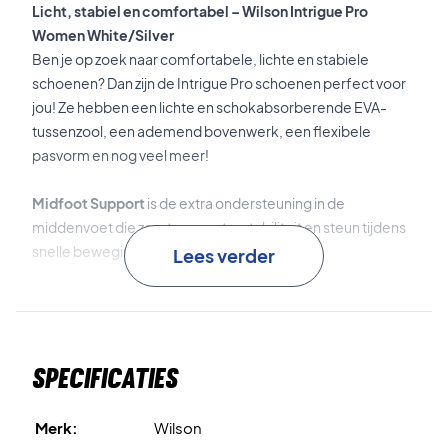
Licht, stabiel en comfortabel – Wilson Intrigue Pro
Women White/Silver
Ben je op zoek naar comfortabele, lichte en stabiele
schoenen? Dan zijn de Intrigue Pro schoenen perfect voor
jou! Ze hebben een lichte en schokabsorberende EVA-
tussenzool, een ademend bovenwerk, een flexibele
pasvorm en nog veel meer!
Midfoot Support
is de extra ondersteuning in de
middenvoet die zorgt voor extra stabiliteit en steun tijdens
snelle bewegingen.
Lees verder
Duralast
is de duurzame rubberen buitenzool die zorgt voor
uitstekende grip op de baan.
Specificaties
Tenslotte is dit een allcourt-model, waardoor ze perfect zijn
voor alle soorten tennis- en padelbanen!
Merk:
Wilson
Til jouw prestaties naar een hoger niveau – koop deze