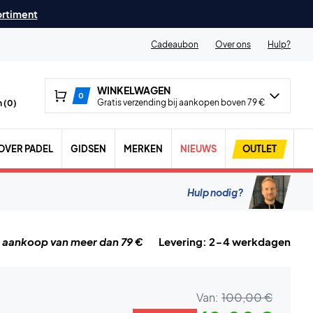
ortiment
Cadeaubon
Over ons
Hulp?
WINKELWAGEN
0
Gratis verzending bij aankopen boven 79 €
 (
0
)
OVER PADEL
GIDSEN
MERKEN
NIEUWS
OUTLET
Hulp nodig?
j aankoop van meer dan 79 €
Levering: 2-4 werkdagen
Van:
100,00 €