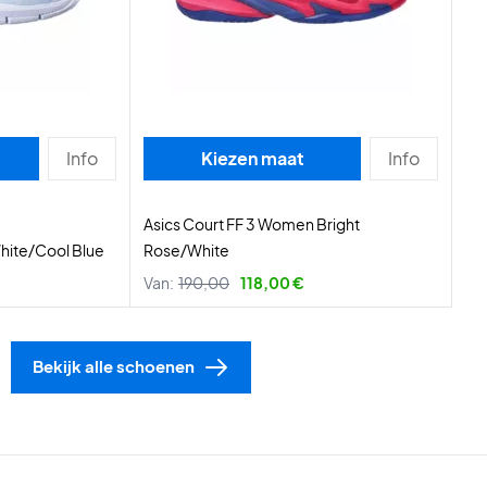
Info
Kiezen maat
Info
Asics Court FF 3 Women Bright
ite/Cool Blue
Rose/White
Van:
190,00
118,00 €
Bekijk alle schoenen