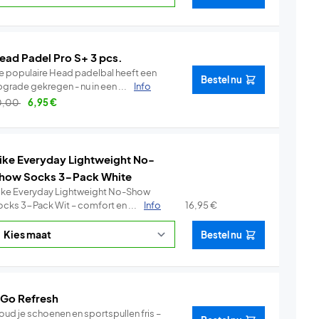
ead Padel Pro S+ 3 pcs.
e populaire Head padelbal heeft een
Bestel nu
grade gekregen - nu in een ...
Info
0,00
6,95
€
ike Everyday Lightweight No-
how Socks 3-Pack White
ike Everyday Lightweight No-Show
ocks 3-Pack Wit – comfort en ...
Info
16,95
€
Bestel nu
 Go Refresh
oud je schoenen en sportspullen fris –