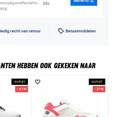
Bestel nu
envoudig en effectief m...
Info
,95
€
ledig recht van retour
Betaalmiddelen
ANTEN HEBBEN OOK GEKEKEN NAAR
OUTLET
OUTLET
- 41%
- 31%