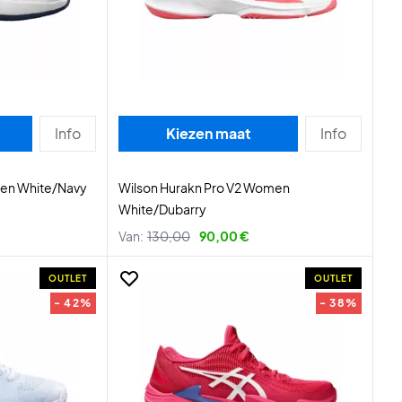
Info
Kiezen maat
Info
men White/Navy
Wilson Hurakn Pro V2 Women
White/Dubarry
Van:
130,00
90,00 €
OUTLET
OUTLET
- 42%
- 38%