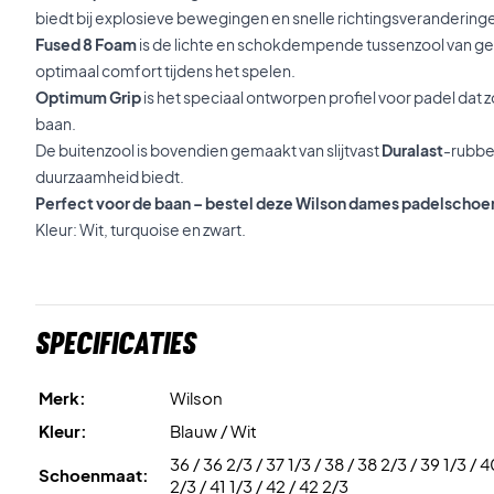
biedt bij explosieve bewegingen en snelle richtingsverandering
Fused 8 Foam
is de lichte en schokdempende tussenzool van ge
optimaal comfort tijdens het spelen.
Optimum Grip
is het speciaal ontworpen profiel voor padel dat 
baan.
De buitenzool is bovendien gemaakt van slijtvast
Duralast
-rubber
duurzaamheid biedt.
Perfect voor de baan – bestel deze Wilson dames padelschoe
Kleur: Wit, turquoise en zwart.
Specificaties
Merk:
Wilson
Kleur:
Blauw / Wit
36 / 36 2/3 / 37 1/3 / 38 / 38 2/3 / 39 1/3 / 
Schoenmaat:
2/3 / 41 1/3 / 42 / 42 2/3