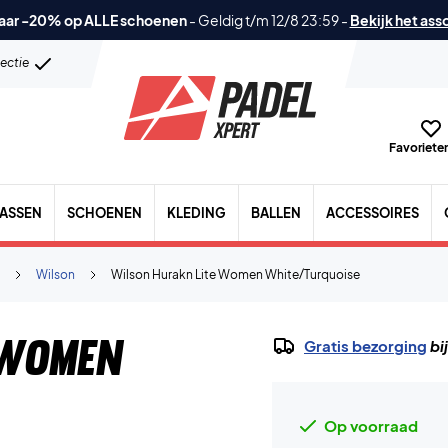
aar -20% op ALLE schoenen
-
Geldig t/m 12/8 23:59
-
Bekijk het ass
lectie
Favorieten
TASSEN
SCHOENEN
KLEDING
BALLEN
ACCESSOIRES
Wilson
Wilson Hurakn Lite Women White/Turquoise
 Women
Gratis bezorging
bi
Op voorraad