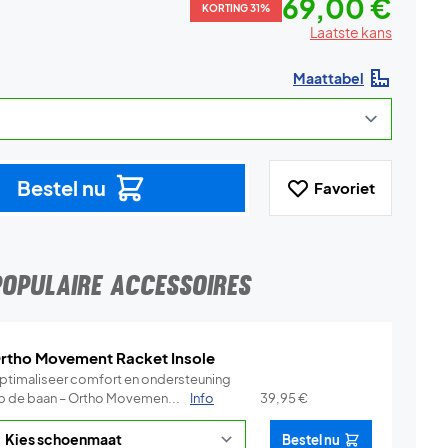
69,00 €
KORTING 31%
Laatste kans
Maattabel
Bestel nu
Favoriet
POPULAIRE ACCESSOIRES
rtho Movement Racket Insole
ptimaliseer comfort en ondersteuning
p de baan – Ortho Movemen...
Info
39,95
€
Bestel nu