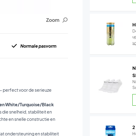
Zoom
H
D
up
1
Normale pasvorm
N
S
N
S
 perfect voor de serieuze
omen White/Turquoise/Black
e snelheid, stabiliteit en
hte en snelle constructie en
2
 dat ondersteuning en stabiliteit
H