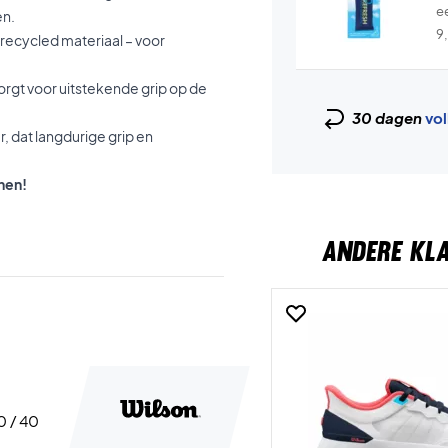
e
en.
9
recycled materiaal – voor
zorgt voor uitstekende grip op de
30 dagen
vol
, dat langdurige grip en
nen!
ANDERE KL
40 / 40