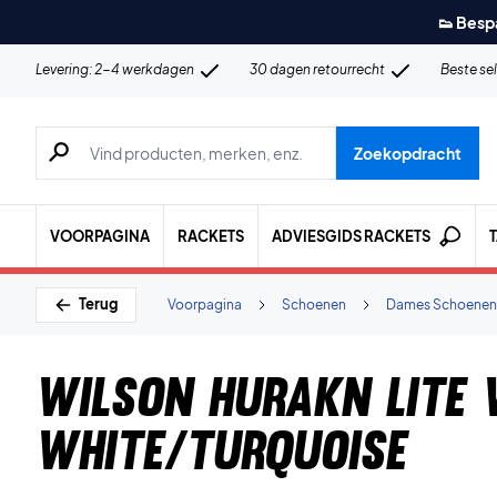
👟 Besp
Levering: 2-4 werkdagen
30 dagen retourrecht
Beste se
Zoeken naar producten, merken etc.
Zoekopdracht
VOORPAGINA
RACKETS
ADVIESGIDS RACKETS
Terug
Voorpagina
Schoenen
Dames Schoenen
Wilson Hurakn Lite
White/Turquoise