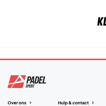
K
Over ons
Hulp & contact