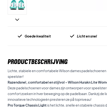
Goede kwaliteit
Licht en snel
PRODUCTBESCHRIJVING
Lichte, stabiele en comfortabele Wilson dames padelschoenen –
speelster!
Razendsnel, comfortabel en stijlvol – Wilson Hurakn Lite W
Deze padelschoenen voor dames zijn ontworpen voor speelsters di
comfort zoeken in hver beweging op de padelbaan. Dankzij de lic
innovatieve technologieën presteren ze på topniveau!
Pro Torque Chassis Light
is het lichte, snelle en stabiele chassis