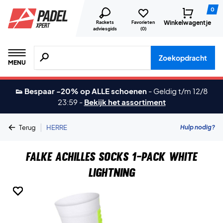
0
Winkelwagentje
Rackets
Favorieten
adviesgids
(
0
)
Zoeken naar producten, merken etc.
Zoekopdracht
MENU
👟 Bespaar -20% op ALLE schoenen
-
Geldig t/m 12/8
23:59
-
Bekijk het assortiment
|
Hulp nodig?
Terug
HERRE
Falke Achilles Socks 1-Pack White
Lightning