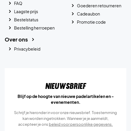
FAQ
Goederen retourneren
Laagste prijs
Cadeaubon
Bestelstatus
Promotie code
Bestelling herroepen
Over ons
Privacybeleid
Nieuwsbrief
Blijf op de hoogte van nieuwe padelartikelen en -
evenementen.
Schrijf je hieronder in voor onze nieuwsbrief. Toestemming
kan worden ingetrokken. Wanneer je je aanmeldt,
accepteer je ons
beleid voor persoonlijke gegevens.