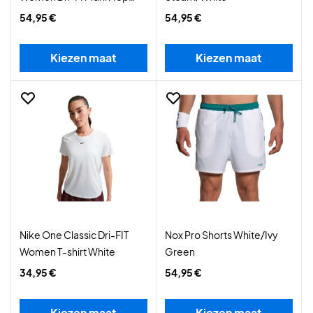
Peony/White
54,95 €
54,95 €
Kiezen maat
Kiezen maat
Nike One Classic Dri-FIT
Nox Pro Shorts White/Ivy
Women T-shirt White
Green
34,95 €
54,95 €
Kiezen maat
Kiezen maat