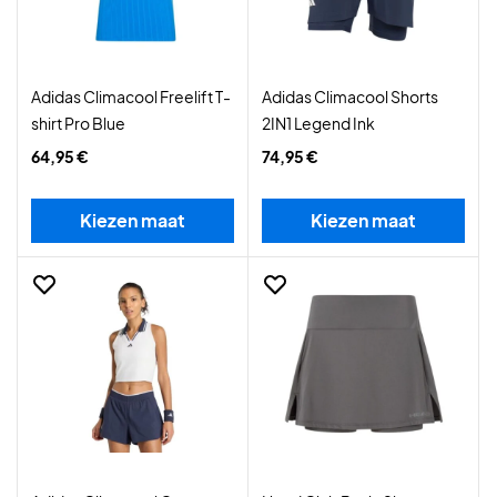
Adidas Climacool Freelift T-
Adidas Climacool Shorts
shirt Pro Blue
2IN1 Legend Ink
64,95 €
74,95 €
Kiezen maat
Kiezen maat