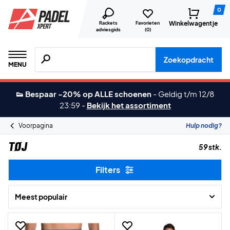
0
Winkelwagentje
Rackets
Favorieten
adviesgids
(
0
)
Zoeken naar producten, merken etc.
Zoekopdracht
MENU
👟 Bespaar -20% op ALLE schoenen
-
Geldig t/m 12/8
23:59
-
Bekijk het assortiment
Voorpagina
Hulp nodig?
TØJ
59 stk.
Filters
Meest populair