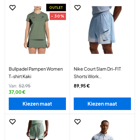
OUTLET
- 30%
Bullpadel Pampen Women
Nike Court Slam Dri-FIT
T-shirt Kaki
Shorts Work
Blue/Hydrogen Blue
Van:
52,95
89,95 €
37,00 €
Kiezen maat
Kiezen maat