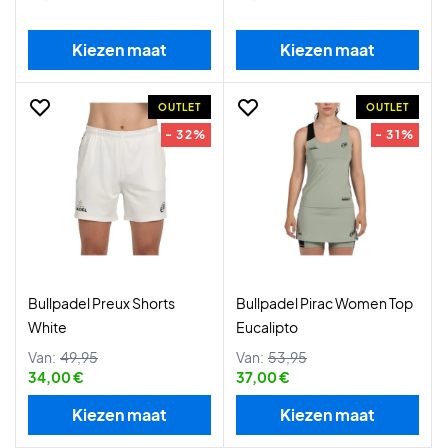
Kiezen maat
Kiezen maat
OUTLET
OUTLET
- 32%
- 31%
Bullpadel Preux Shorts
Bullpadel Pirac Women Top
White
Eucalipto
Van:
49,95
Van:
53,95
34,00 €
37,00 €
Kiezen maat
Kiezen maat