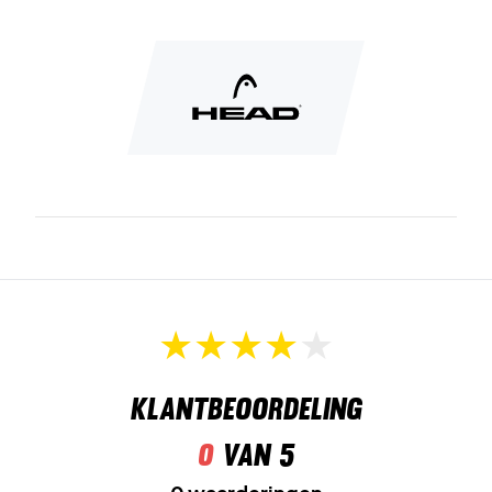
Upgrade je comfort op de baan – koop Head
Performance Quarter Socks 2-Pack White vandaag nog
Kleur:
White.
Materiaal:
63% polyester, 24% katoen, 11% polyamide,
2% elastaan.
Klantbeoordeling
0
van 5