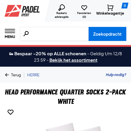
0
Winkelwagentje
Rackets
Favorieten
adviesgids
(
0
)
Zoeken naar producten, merken etc.
Zoekopdracht
MENU
👟 Bespaar -20% op ALLE schoenen
-
Geldig t/m 12/8
23:59
-
Bekijk het assortiment
|
Hulp nodig?
Terug
HERRE
Head Performance Quarter Socks 2-Pack
White