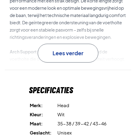
performance met een strak design. De korte lengte zorgt
voor een moderne look en optimale bewegingsvrijheid op
de baan, terwijl het technische materiaal langdurig comfort
biedt. De geïntegreerde ondersteuning van de voetholte
zorgt voor een stabiele pasvorm – zelfs bij snelle
richtingsveranderingen en explosieve bewegingen.
Arch Support
is een elastische steunzone rond de
Lees verder
voetholte die de pasvorm verbetert en stabiliteit verhoogt.
Mesh-panelen
verhogen de ventilatie en helpen de voeten
koel te houden tijdens intensieve activiteit.
Specificaties
Cushioned Zone
is extra demping onder de voet voor meer
comfort en schokabsorptie bij elke stap.
Merk:
Head
Kleur:
Wit
Moisture Wicking
voert vocht af en houdt de voeten droog
Maat:
35-38 / 39-42 / 43-46
en comfortabel.
Geslacht:
Unisex