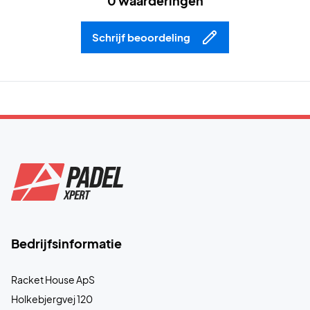
0 waarderingen
Schrijf beoordeling
Bedrijfsinformatie
Racket House ApS
Holkebjergvej 120