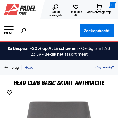
0
Winkelwagentje
Rackets
Favorieten
adviesgids
(
0
)
Zoeken naar producten, merken etc.
Zoekopdracht
MENU
👟 Bespaar -20% op ALLE schoenen
-
Geldig t/m 12/8
23:59
-
Bekijk het assortiment
|
Hulp nodig?
Terug
Head
Head Club Basic Skort Anthracite