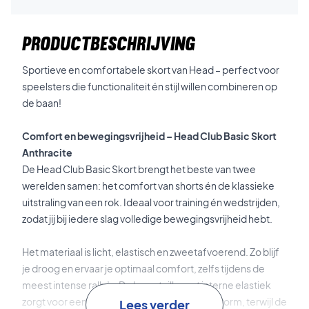
PRODUCTBESCHRIJVING
Sportieve en comfortabele skort van Head – perfect voor
speelsters die functionaliteit én stijl willen combineren op
de baan!
Comfort en bewegingsvrijheid – Head Club Basic Skort
Anthracite
De Head Club Basic Skort brengt het beste van twee
werelden samen: het comfort van shorts én de klassieke
uitstraling van een rok. Ideaal voor training én wedstrijden,
zodat jij bij iedere slag volledige bewegingsvrijheid hebt.
Het materiaal is licht, elastisch en zweetafvoerend. Zo blijf
je droog en ervaar je optimaal comfort, zelfs tijdens de
meest intense rally’s. De hoge taille met interne elastiek
zorgt voor een stevige en comfortabele pasvorm, terwijl de
Lees verder