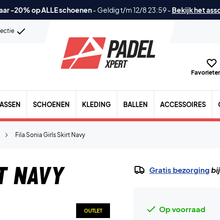
aar -20% op ALLE schoenen
-
Geldig t/m 12/8 23:59
-
Bekijk het ass
lectie
Favorieten
TASSEN
SCHOENEN
KLEDING
BALLEN
ACCESSOIRES
Fila Sonia Girls Skirt Navy
rt Navy
Gratis bezorging
bi
Op voorraad
OUTLET