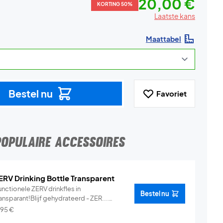
20,00 €
KORTING 50%
Laatste kans
Maattabel
Bestel nu
Favoriet
POPULAIRE ACCESSOIRES
ERV Drinking Bottle Transparent
nctionele ZERV drinkfles in
Bestel nu
ansparant!Blijf gehydrateerd - ZER...
Info
,95
€