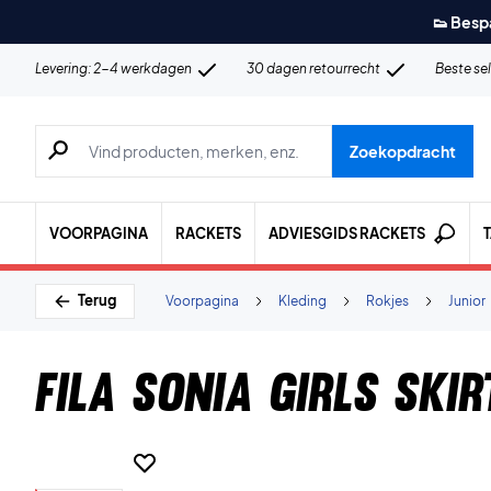
👟 Besp
Levering: 2-4 werkdagen
30 dagen retourrecht
Beste se
Zoeken naar producten, merken etc.
Zoekopdracht
VOORPAGINA
RACKETS
ADVIESGIDS RACKETS
Terug
Voorpagina
Kleding
Rokjes
Junior
Fila Sonia Girls Ski