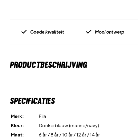
Goede kwaliteit
Mooi ontwerp
PRODUCTBESCHRIJVING
Specificaties
Merk:
Fila
Kleur:
Donkerblauw (marine/navy)
Maat:
6 år / 8 år / 10 år / 12 år / 14 år