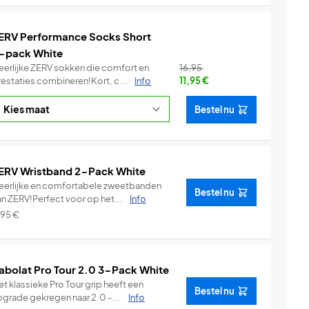
ERV Performance Socks Short
-pack White
eerlijke ZERV sokken die comfort en
16,95
restaties combineren!Kort, c...
Info
11,95
€
Bestel nu
ERV Wristband 2-Pack White
eerlijke en comfortabele zweetbanden
Bestel nu
an ZERV!Perfect voor op het...
Info
,95
€
abolat Pro Tour 2.0 3-Pack White
t klassieke Pro Tour grip heeft een
Bestel nu
pgrade gekregen naar 2.0 - ...
Info