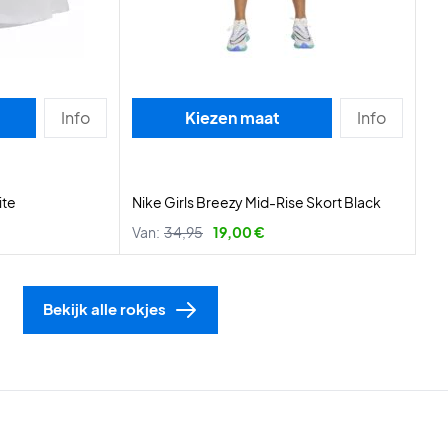
Info
Kiezen maat
Info
ite
Nike Girls Breezy Mid-Rise Skort Black
Van:
34,95
19,00 €
Bekijk alle rokjes