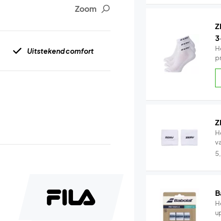
Zoom
Z
3
H
Uitstekend comfort
p
Z
H
v
5
B
He
u