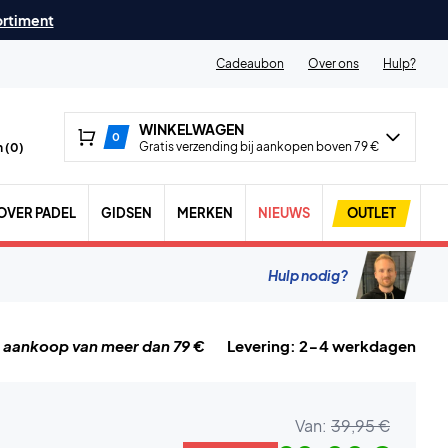
ortiment
Cadeaubon
Over ons
Hulp?
WINKELWAGEN
0
Gratis verzending bij aankopen boven 79 €
 (
0
)
OVER PADEL
GIDSEN
MERKEN
NIEUWS
OUTLET
Hulp nodig?
j aankoop van meer dan 79 €
Levering: 2-4 werkdagen
Van:
39,95 €