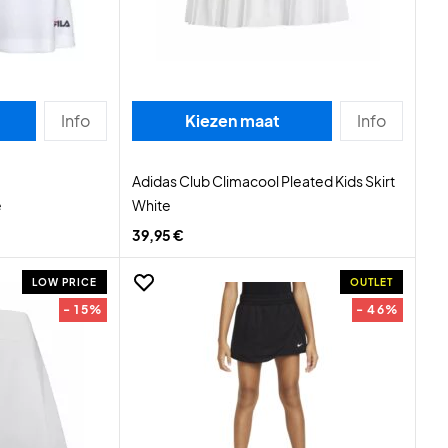
Info
Kiezen maat
Info
Adidas Club Climacool Pleated Kids Skirt
e
White
39,95 €
LOW PRICE
OUTLET
- 15%
- 46%