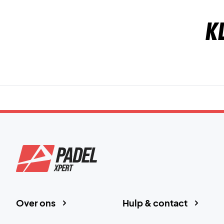
K
Over ons
Hulp & contact