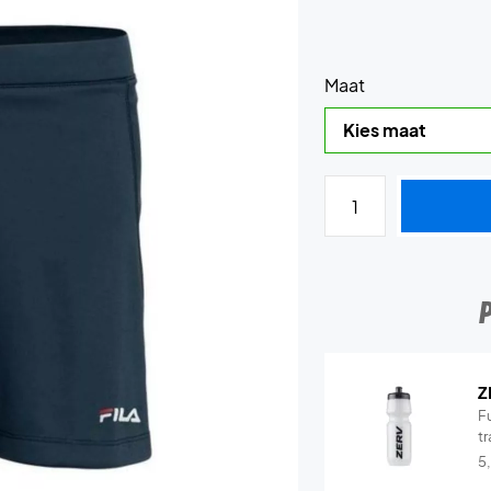
Maat
Z
Fu
tr
5