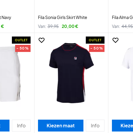
rt Navy
Fila Sonia Girls Skirt White
Fila Alma G
 €
Van:
39,95
20,00 €
Van:
44,95
OUTLET
OUTLET
- 50%
- 50%
t
Info
Kiezen maat
Info
Kiez