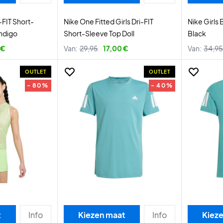
-FIT Short-
Nike One Fitted Girls Dri-FIT
Nike Girls
Indigo
Short-Sleeve Top Doll
Black
 €
Van:
29,95
17,00 €
Van:
34,95
OUTLET
OUTLET
- 80%
- 40%
t
Info
Kiezen maat
Info
Kiez