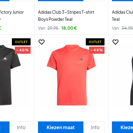
Victory Junior
Adidas Club 3-Stripes T-shirt
Adidas Clu
w
Boys Powder Teal
Teal
€
Van:
29,95
18,00 €
Van:
34,95
OUTLET
OUTLET
- 40%
- 48%
t
Info
Kiezen maat
Info
Kiez