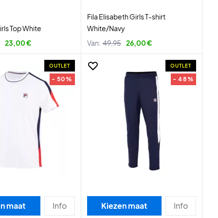
Fila Elisabeth Girls T-shirt
irls Top White
White/Navy
23,00 €
Van:
49,95
26,00 €
OUTLET
OUTLET
- 50%
- 48%
en maat
Info
Kiezen maat
Info