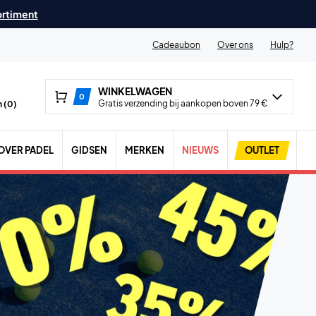
ortiment
Cadeaubon
Over ons
Hulp?
WINKELWAGEN
0
Gratis verzending bij aankopen boven 79 €
 (
0
)
OVER PADEL
GIDSEN
MERKEN
NIEUWS
OUTLET