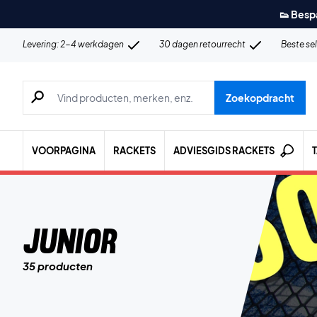
👟 Besp
Levering: 2-4 werkdagen
30 dagen retourrecht
Beste se
Zoeken naar producten, merken etc.
Zoekopdracht
VOORPAGINA
RACKETS
ADVIESGIDS RACKETS
Junior
35 producten