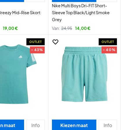
Nike Multi Boys Dri-FIT Short-
 Breezy Mid-Rise Skort
Sleeve Top Black/Light Smoke
Grey
19,00 €
Van:
24,95
14,00 €
OUTLET
OUTLET
- 43%
- 40%
en maat
Info
Kiezen maat
Info