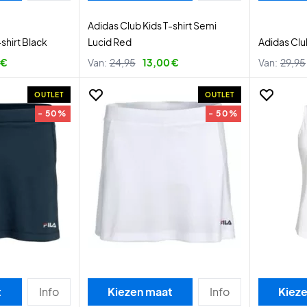
Adidas Club Kids T-shirt Semi
shirt Black
Lucid Red
Adidas Clu
 €
Van:
24,95
13,00 €
Van:
29,95
OUTLET
OUTLET
- 50%
- 50%
t
Info
Kiezen maat
Info
Kiez