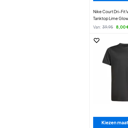
Nike Court Dri-Fit 
Tanktop Lime Glo
Van:
39,95
8,00 
Kiezen maa