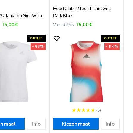
Head Club 22 Tech T-shirt Girls
22 Tank Top Girls White
Dark Blue
15,00 €
Van:
39,95
15,00 €
OUTLET
OUTLET
- 83%
- 84%
(3)
en maat
Info
Kiezen maat
Info