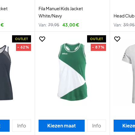
cket
Fila Manuel Kids Jacket
White/Navy
Head Club 
 €
Van:
79,95
43,00 €
Van:
39,95
OUTLET
OUTLET
- 62%
- 87%
t
Info
Kiezen maat
Info
Kiez