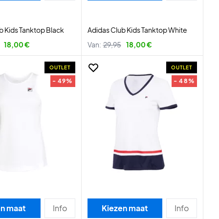
b Kids Tanktop Black
Adidas Club Kids Tanktop White
18,00 €
Van:
29,95
18,00 €
OUTLET
OUTLET
- 49%
- 48%
en maat
Info
Kiezen maat
Info