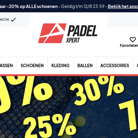
aar -20% op ALLE schoenen
-
Geldig t/m 12/8 23:59
-
Bekijk het ass
lectie
Favorieten
TASSEN
SCHOENEN
KLEDING
BALLEN
ACCESSOIRES