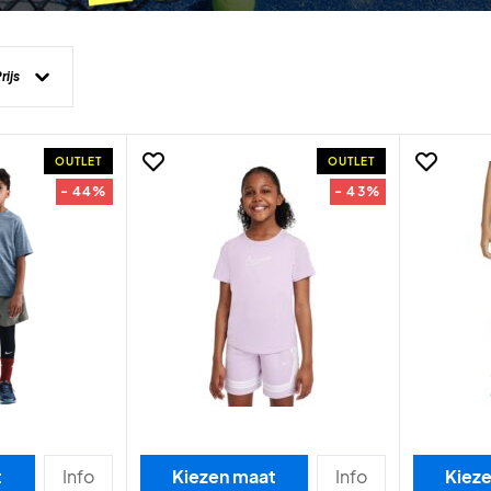
rijs
OUTLET
OUTLET
- 44%
- 43%
t
Info
Kiezen maat
Info
Kiez