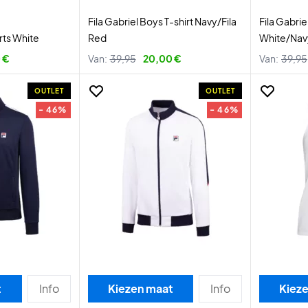
Fila Gabriel Boys T-shirt Navy/Fila
Fila Gabrie
rts White
Red
White/Nav
 €
Van:
39,95
20,00 €
Van:
39,95
OUTLET
OUTLET
- 46%
- 46%
t
Info
Kiezen maat
Info
Kiez