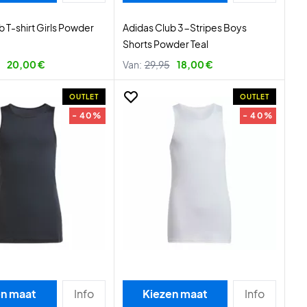
b T-shirt Girls Powder
Adidas Club 3-Stripes Boys
Shorts Powder Teal
20,00 €
Van:
29,95
18,00 €
OUTLET
OUTLET
- 40%
- 40%
en maat
Info
Kiezen maat
Info