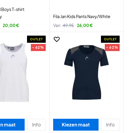
l Boys T-shirt
y
Fila Jan Kids Pants Navy/White
20,00 €
Van:
49,95
26,00 €
OUTLET
OUTLET
- 62%
- 62%
en maat
Info
Kiezen maat
Info