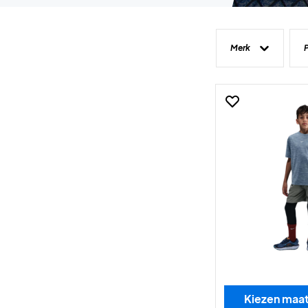
Merk
P
Kiezen maa