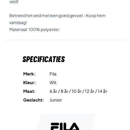
veld!
Betreed het veld met een goed gevoel - Koop hem
vandaag!
Materiaal: 100% polyester.
Specificaties
Merk:
Fila
Kleur:
Wit
Maat:
6 år / 8 år / 10 år / 12 år / 14 år
Geslacht:
Junior