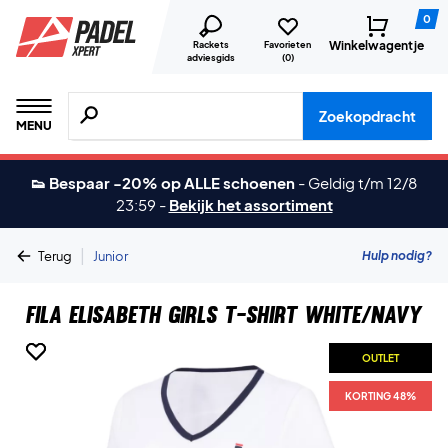
0
Winkelwagentje
Rackets
Favorieten
adviesgids
(
0
)
Zoeken naar producten, merken etc.
Zoekopdracht
MENU
👟 Bespaar -20% op ALLE schoenen
-
Geldig t/m 12/8
23:59
-
Bekijk het assortiment
|
Hulp nodig?
Terug
Junior
Fila Elisabeth Girls T-shirt White/Navy
OUTLET
OUTLET
KORTING 48%
KORTING 48%