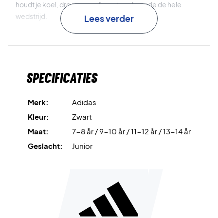
houdt je koel, droog en gefocust gedurende de hele
wedstrijd.
Lees verder
FreeLift-ontwerp
zorgt voor een ergonomische pasvorm
die onbeperkte bewegingsvrijheid biedt en tijdens het spel
op zijn plaats blijft.
Specificaties
Duurzame keuze
– gemaakt van 100% gerecyclede
materialen om de impact op het milieu te verminderen.
Merk:
Adidas
Kleur:
Zwart
Speel met vertrouwen en comfort – koop vandaag nog je
Maat:
7-8 år / 9-10 år / 11-12 år / 13-14 år
Adidas T-shirt!
Kleur: Zwart.
Geslacht:
Junior
Materiaal: 100% gerecycled polyester.