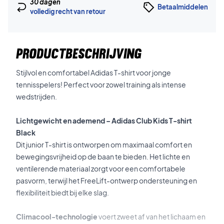
30 dagen
Betaalmiddelen
volledig recht van retour
PRODUCTBESCHRIJVING
Stijlvol en comfortabel Adidas T-shirt voor jonge
tennisspelers! Perfect voor zowel training als intense
wedstrijden.
Lichtgewicht en ademend – Adidas Club Kids T-shirt
Black
Dit junior T-shirt is ontworpen om maximaal comfort en
bewegingsvrijheid op de baan te bieden. Het lichte en
ventilerende materiaal zorgt voor een comfortabele
pasvorm, terwijl het FreeLift-ontwerp ondersteuning en
flexibiliteit biedt bij elke slag.
Climacool-technologie
voert zweet af van het lichaam en