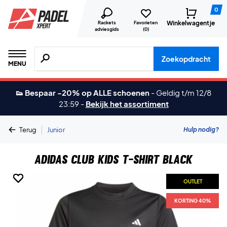
0
Winkelwagentje
Rackets
Favorieten
adviesgids
(
0
)
Zoeken naar producten, merken etc.
Zoekopdracht
MENU
👟 Bespaar -20% op ALLE schoenen
-
Geldig t/m 12/8
23:59
-
Bekijk het assortiment
|
Hulp nodig?
Terug
Junior
Adidas Club Kids T-shirt Black
OUTLET
OUTLET
OUTLET
OUTLET
OUTLET
OUTLET
KORTING 40%
KORTING 40%
KORTING 40%
KORTING 40%
KORTING 40%
KORTING 40%