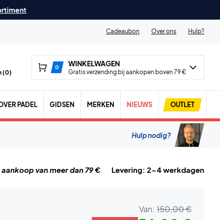
ortiment
Cadeaubon
Over ons
Hulp?
WINKELWAGEN
0
Gratis verzending bij aankopen boven 79 €
 (
0
)
OVER PADEL
GIDSEN
MERKEN
NIEUWS
OUTLET
Hulp nodig?
j aankoop van meer dan 79 €
Levering: 2-4 werkdagen
Van:
150,00 €