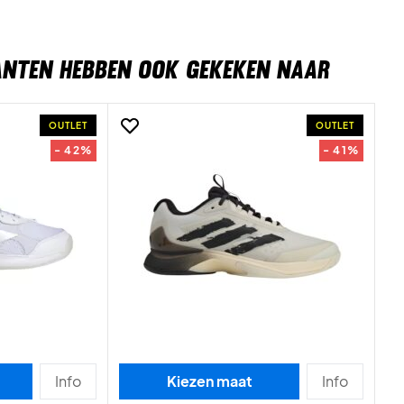
ANTEN HEBBEN OOK GEKEKEN NAAR
OUTLET
OUTLET
- 42%
- 41%
Info
Kiezen maat
Info