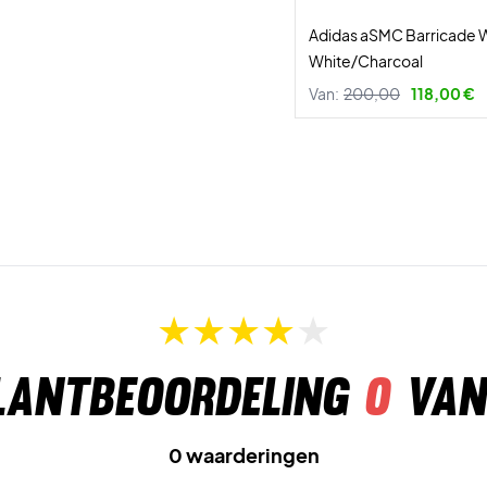
Adidas aSMC Barricade
White/Charcoal
Van:
200,00
118,00 €
lantbeoordeling
0
van
0 waarderingen