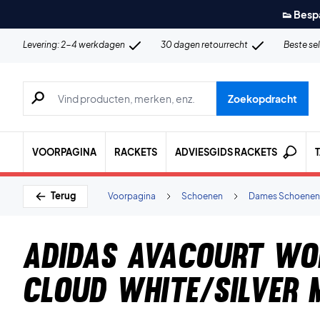
👟 Besp
Levering: 2-4 werkdagen
30 dagen retourrecht
Beste se
Zoeken naar producten, merken etc.
Zoekopdracht
VOORPAGINA
RACKETS
ADVIESGIDS RACKETS
Terug
Voorpagina
Schoenen
Dames Schoenen
Adidas Avacourt Wo
Cloud White/Silver 