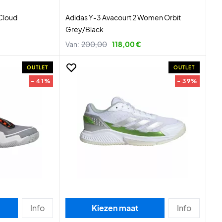
Cloud
Adidas Y-3 Avacourt 2 Women Orbit
Grey/Black
Van:
200,00
118,00 €
OUTLET
OUTLET
- 41%
- 39%
Info
Kiezen maat
Info