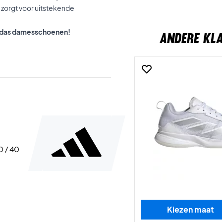
n zorgt voor uitstekende
Adidas damesschoenen!
ANDERE KL
40 / 40
Kiezen maat