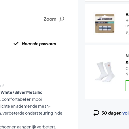
B
Zoom
He
u
9
Normale pasvorm
N
S
C
Ni
n!
White/Silver Metallic
l, comfortabel en mooi
n lichte en ademende mesh-
30 dagen
vol
 verbeterde ondersteuning in de
 schoenen aanzienlijk verbetert.