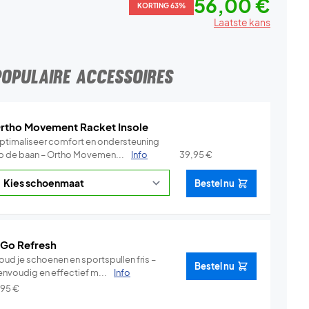
56,00 €
KORTING 63%
Laatste kans
POPULAIRE ACCESSOIRES
rtho Movement Racket Insole
ptimaliseer comfort en ondersteuning
p de baan – Ortho Movemen...
Info
39,95
€
Bestel nu
 Go Refresh
oud je schoenen en sportspullen fris –
Bestel nu
envoudig en effectief m...
Info
,95
€