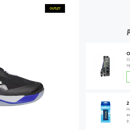
OUTLET
O
O
o
2
H
e
9