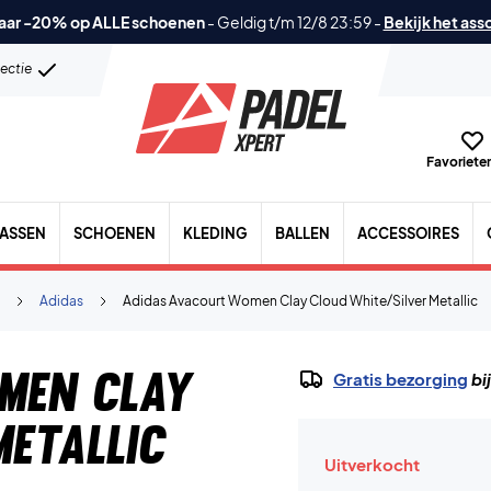
aar -20% op ALLE schoenen
-
Geldig t/m 12/8 23:59
-
Bekijk het ass
lectie
Favorieten
TASSEN
SCHOENEN
KLEDING
BALLEN
ACCESSOIRES
Adidas
Adidas Avacourt Women Clay Cloud White/Silver Metallic
men Clay
Gratis bezorging
bi
Metallic
Uitverkocht