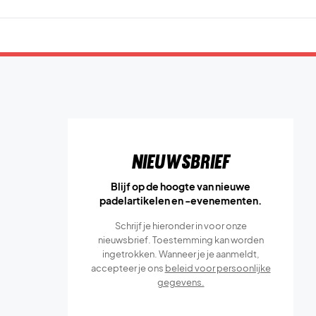
Nieuwsbrief
Blijf op de hoogte van nieuwe
padelartikelen en -evenementen.
Schrijf je hieronder in voor onze
nieuwsbrief. Toestemming kan worden
ingetrokken. Wanneer je je aanmeldt,
accepteer je ons
beleid voor persoonlijke
gegevens.