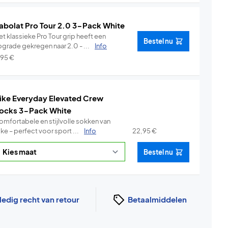
abolat Pro Tour 2.0 3-Pack White
t klassieke Pro Tour grip heeft een
Bestel nu
pgrade gekregen naar 2.0 - ...
Info
,95
€
ike Everyday Elevated Crew
ocks 3-Pack White
omfortabele en stijlvolle sokken van
ke – perfect voor sport ...
Info
22,95
€
Bestel nu
ledig recht van retour
Betaalmiddelen