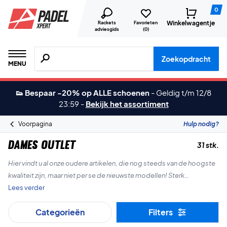
0
Winkelwagentje
Rackets
Favorieten
adviesgids
(
0
)
Zoeken naar producten, merken etc.
Zoekopdracht
MENU
👟 Bespaar -20% op ALLE schoenen
-
Geldig t/m 12/8
23:59
-
Bekijk het assortiment
Voorpagina
Hulp nodig?
Dames Outlet
31 stk.
Hier vindt u al onze oudere artikelen, die nog steeds van de hoogste
kwaliteit zijn, maar niet per se de nieuwste modellen! Sterk
afgeprijsde artikelen voor padelvrouwen die veel geld willen
Lees verder
besparen!
Categorieën
Filters
Gelukkig winkelen!