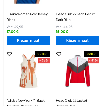
Osaka Women Polo Jersey
Head Club 22 Tech T-shirt
Black
Dark Blue
Van:
49,95
Van:
44,95
17,00 €
15,00 €
Kiezen maat
Kiezen maat
OUTLET
OUTLET
- 76%
- 61%
Adidas New York Y-Back
Head Club 22 Jacket