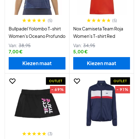
(5)
(5)
Bullpadel Yolombo T-shirt
Nox Camiseta Team Roja
Women's Oceano Profundo
Women's T-shirt Red
Van:
38,95
Van:
34,95
7,00 €
5,00 €
Kiezen maat
Kiezen maat
OUTLET
OUTLET
- 69%
- 91%
(3)