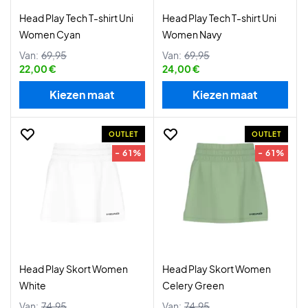
Head Play Tech T-shirt Uni
Head Play Tech T-shirt Uni
Women Cyan
Women Navy
Van:
69,95
Van:
69,95
22,00 €
24,00 €
Kiezen maat
Kiezen maat
OUTLET
OUTLET
- 61%
- 61%
Head Play Skort Women
Head Play Skort Women
White
Celery Green
Van:
74,95
Van:
74,95