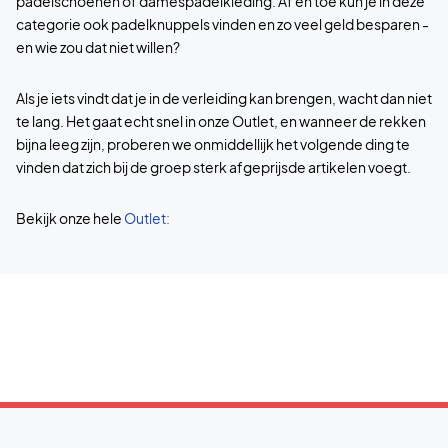
padelschoenen of damespadelkleding. Af en toe kun je in deze
categorie ook padelknuppels vinden en zo veel geld besparen -
en wie zou dat niet willen?
Als je iets vindt dat je in de verleiding kan brengen, wacht dan niet
te lang. Het gaat echt snel in onze Outlet, en wanneer de rekken
bijna leeg zijn, proberen we onmiddellijk het volgende ding te
vinden dat zich bij de groep sterk afgeprijsde artikelen voegt.
Bekijk onze hele
Outlet: