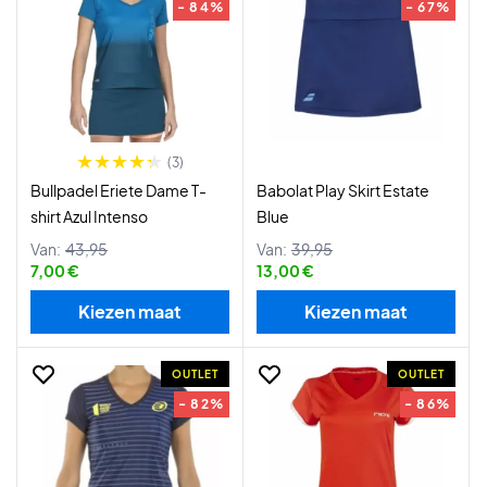
- 84%
- 67%
(3)
Bullpadel Eriete Dame T-
Babolat Play Skirt Estate
shirt Azul Intenso
Blue
Van:
43,95
Van:
39,95
7,00 €
13,00 €
Kiezen maat
Kiezen maat
OUTLET
OUTLET
- 82%
- 86%