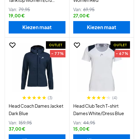
Tanktop Women Ecru
Women Red
Tint/Impact Orange
Van:
79,95
Van:
69,95
19,00 €
27,00 €
Kiezen maat
Kiezen maat
OUTLET
OUTLET
- 77%
- 67%
(3)
(4)
Head Coach Dames Jacket
Head Club Tech T-shirt
Dark Blue
Dames White/Dress Blue
Van:
159,95
Van:
44,95
37,00 €
15,00 €