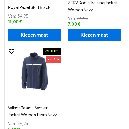
ZERV Robin Training Jacket
Royal Padel Skirt Black
Women Navy
Van:
34,95
Van:
74,95
11,00 €
7,00 €
Kiezen maat
Kiezen maat
OUTLET
- 87%
Wilson Team II Woven
Jacket Women Team Navy
Van:
59,95