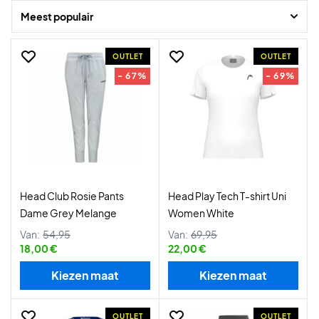
Meest populair
OUTLET
OUTLET
- 67%
- 69%
Head Club Rosie Pants
Head Play Tech T-shirt Uni
Dame Grey Melange
Women White
Van:
54,95
Van:
69,95
18,00 €
22,00 €
Kiezen maat
Kiezen maat
OUTLET
OUTLET