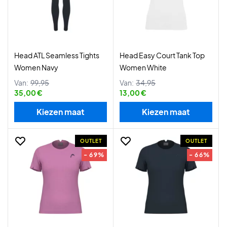
Head ATL Seamless Tights
Head Easy Court Tank Top
Women Navy
Women White
Van:
99,95
Van:
34,95
35,00 €
13,00 €
Kiezen maat
Kiezen maat
OUTLET
OUTLET
- 69%
- 66%