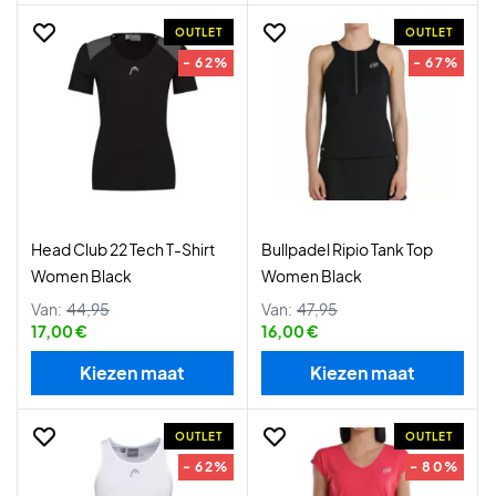
OUTLET
OUTLET
- 62%
- 67%
Head Club 22 Tech T-Shirt
Bullpadel Ripio Tank Top
Women Black
Women Black
Van:
44,95
Van:
47,95
17,00 €
16,00 €
Kiezen maat
Kiezen maat
OUTLET
OUTLET
- 62%
- 80%