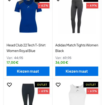
- 62%
- 49%
Head Club 22 Tech T-Shirt
Adidas Match Tights Women
Women Royal Blue
Black
Van:
44,95
Van:
69,95
17,00 €
36,00 €
Kiezen maat
Kiezen maat
OUTLET
OUTLET
- 65%
- 63%