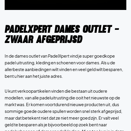
PadelXpert dames outlet -
Zwaar afgeprijsd
In de dames outlet van PadelXpert vind je super goedkope
padel uitrusting, kleding en schoenen voor dames. Als u de
allerbeste aanbiedingen wilt vinden en veel geld wilt besparen,
bent u hier aan het juiste adres.
U kunt verkoopartikelen vinden die bestaan uit oudere
modellen, van alle padeluitrusting die ooit het nieuwste op de
markt was. Er komen voortdurend nieuwe producten uit, dus
sommige goede oudere spullen worden snel sterk afgeprijsd,
maar dat betekent niet dat ze niet meer goed zijn. Er valt veel
geld te besparen als je bijvoorbeeld op zoek bent naar