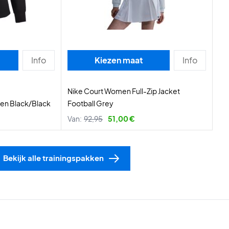
Info
Kiezen maat
Info
Nike Court Women Full-Zip Jacket
en Black/Black
Football Grey
Van:
92,95
51,00 €
Bekijk alle trainingspakken