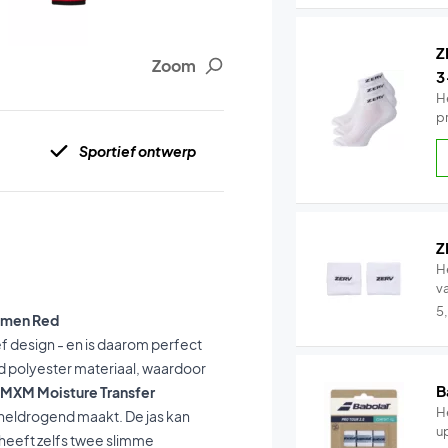
Z
Zoom
3
H
p
Sportief ontwerp
Z
H
v
5
Women Red
f design - en is daarom perfect
d polyester materiaal, waardoor
B
MXM Moisture Transfer
He
sneldrogend maakt.
De jas kan
u
 heeft zelfs twee slimme