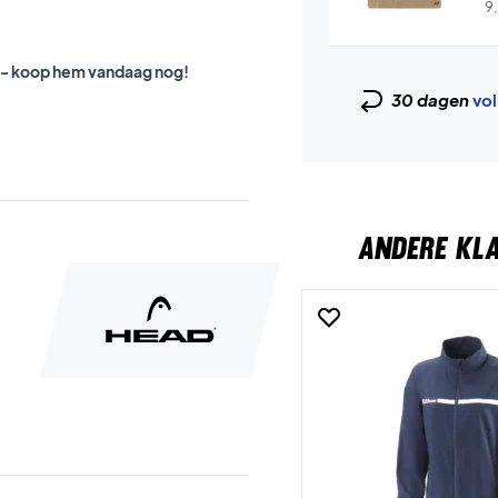
9
s - koop hem vandaag nog!
30 dagen
vol
ANDERE KL