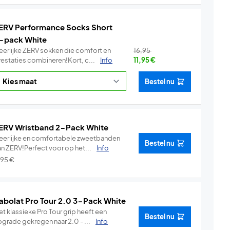
ERV Performance Socks Short
-pack White
eerlijke ZERV sokken die comfort en
16,95
restaties combineren!Kort, c...
Info
11,95
€
Bestel nu
ERV Wristband 2-Pack White
eerlijke en comfortabele zweetbanden
Bestel nu
an ZERV!Perfect voor op het...
Info
,95
€
abolat Pro Tour 2.0 3-Pack White
t klassieke Pro Tour grip heeft een
Bestel nu
pgrade gekregen naar 2.0 - ...
Info