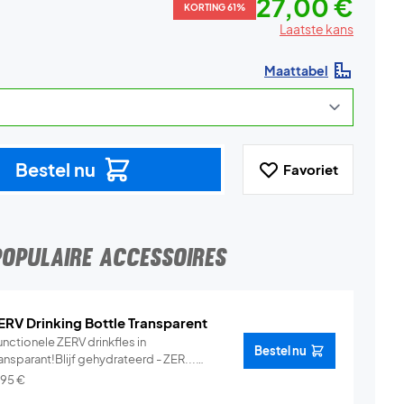
27,00 €
KORTING 61%
Laatste kans
Maattabel
Bestel nu
Favoriet
POPULAIRE ACCESSOIRES
ERV Drinking Bottle Transparent
nctionele ZERV drinkfles in
Bestel nu
ansparant!Blijf gehydrateerd - ZER...
Info
,95
€