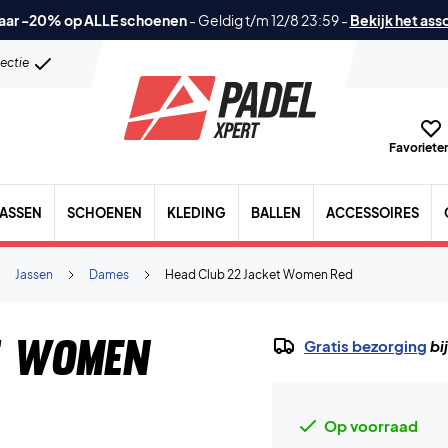
aar -20% op ALLE schoenen
-
Geldig t/m 12/8 23:59
-
Bekijk het ass
lectie
Favorieten
TASSEN
SCHOENEN
KLEDING
BALLEN
ACCESSOIRES
Jassen
Dames
Head Club 22 Jacket Women Red
t Women
Gratis bezorging
bi
Op voorraad