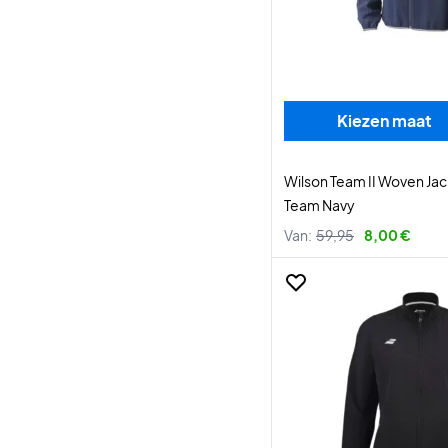
Kiezen maat
Wilson Team II Woven J
Team Navy
Van:
59,95
8,00 €