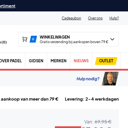
ortiment
Cadeaubon
Over ons
Hulp?
WINKELWAGEN
0
Gratis verzending bij aankopen boven 79 €
 (
0
)
OVER PADEL
GIDSEN
MERKEN
NIEUWS
OUTLET
Hulp nodig?
j aankoop van meer dan 79 €
Levering: 2-4 werkdagen
Van:
69,95 €