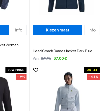
Info
Kiezen maat
Info
acket Women
Head Coach Dames Jacket Dark Blue
Van:
159,95
37,00 €
LOW PRICE
OUTLET
- 9%
- 45%