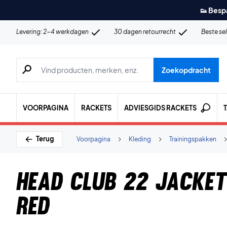
👟 Besp
Levering: 2-4 werkdagen
30 dagen retourrecht
Beste se
Zoeken naar producten, merken etc.
Zoekopdracht
VOORPAGINA
RACKETS
ADVIESGIDS RACKETS
Terug
Voorpagina
Kleding
Trainingspakken
Head Club 22 Jacke
Red