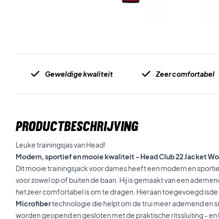
Geweldige kwaliteit
Zeer comfortabel
PRODUCTBESCHRIJVING
Leuke trainingsjas van Head!
Modern, sportief en mooie kwaliteit - Head Club 22 Jacket 
Dit mooie trainingsjack voor dames heeft een modern en sportie
voor zowel op of buiten de baan. Hij is gemaakt van een ademen
het zeer comfortabel is om te dragen. Hieraan
toegevoegd is
de
Microfiber
technologie die helpt om de trui meer ademend en 
worden geopend en gesloten met de praktische ritssluiting - en