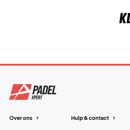
K
Over ons
Hulp & contact