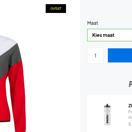
OUTLET
Maat
Z
Fu
tr
5