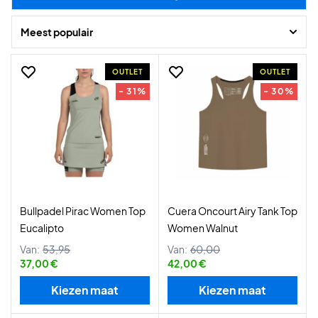
Meest populair
OUTLET
OUTLET
- 31%
- 30%
Bullpadel Pirac Women Top
Cuera Oncourt Airy Tank Top
Eucalipto
Women Walnut
Van:
53,95
Van:
60,00
37,00 €
42,00 €
Kiezen maat
Kiezen maat