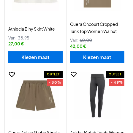
Cuera Oncourt Cropped
Athlecia Biny Skirt White
Tank Top Women Walnut
Van:
38,95
Van:
60,00
27,00 €
42,00 €
Kiezen maat
Kiezen maat
OUTLET
OUTLET
- 30%
- 49%
Cuera Active Globe Shorts
Adidas Match Tights Women