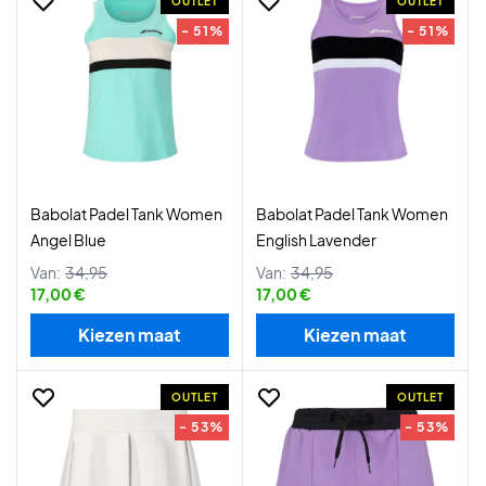
OUTLET
OUTLET
- 51%
- 51%
Babolat Padel Tank Women
Babolat Padel Tank Women
Angel Blue
English Lavender
Van:
34,95
Van:
34,95
17,00 €
17,00 €
Kiezen maat
Kiezen maat
OUTLET
OUTLET
- 53%
- 53%