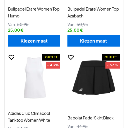
Bullpadel Erare Women Top
Bullpadel Erare Women Top
Humo
Azabach
Van:
50,95
Van:
50,95
25,00 €
25,00 €
Kiezen maat
Kiezen maat
OUTLET
OUTLET
- 43%
- 53%
Adidas Club Climacool
Babolat Padel Skirt Black
Tanktop Women White
Van:
44,95