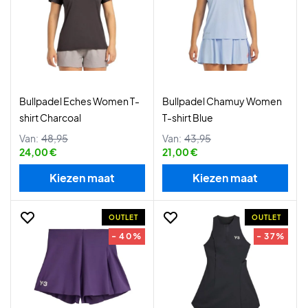
Bullpadel Eches Women T-
Bullpadel Chamuy Women
shirt Charcoal
T-shirt Blue
Van:
48,95
Van:
43,95
24,00 €
21,00 €
Kiezen maat
Kiezen maat
OUTLET
OUTLET
- 40%
- 37%