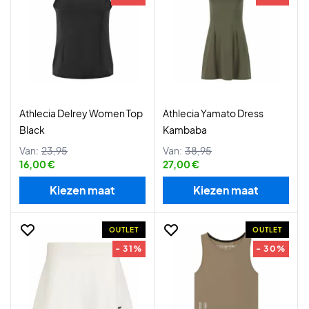
Athlecia Delrey Women Top
Athlecia Yamato Dress
Black
Kambaba
Van:
23,95
Van:
38,95
16,00 €
27,00 €
Kiezen maat
Kiezen maat
OUTLET
OUTLET
- 31%
- 30%