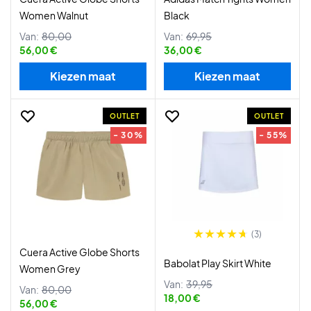
Women Walnut
Black
Van:
80,00
Van:
69,95
56,00 €
36,00 €
Kiezen maat
Kiezen maat
OUTLET
OUTLET
- 30%
- 55%
(3)
Cuera Active Globe Shorts
Babolat Play Skirt White
Women Grey
Van:
39,95
Van:
80,00
18,00 €
56,00 €