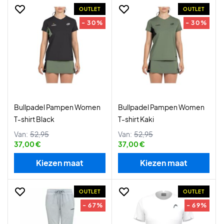
OUTLET
OUTLET
- 30%
- 30%
Bullpadel Pampen Women
Bullpadel Pampen Women
T-shirt Black
T-shirt Kaki
Van:
52,95
Van:
52,95
37,00 €
37,00 €
Kiezen maat
Kiezen maat
OUTLET
OUTLET
- 67%
- 69%