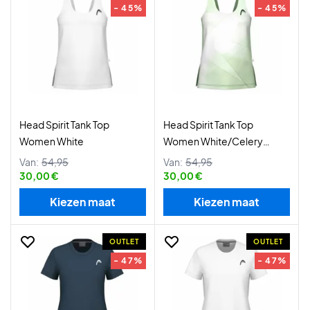
- 45%
- 45%
Head Spirit Tank Top
Head Spirit Tank Top
Women White
Women White/Celery
Green
Van:
54,95
Van:
54,95
30,00 €
30,00 €
Kiezen maat
Kiezen maat
OUTLET
OUTLET
- 47%
- 47%