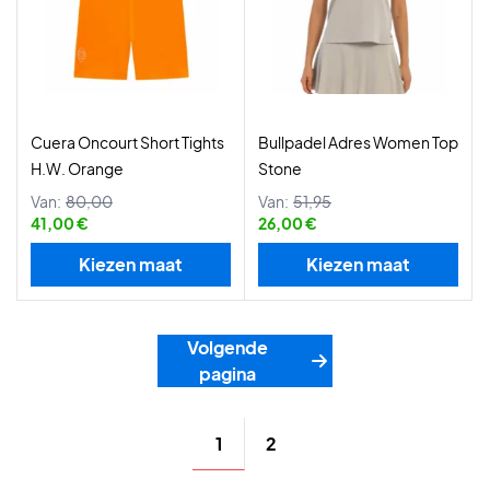
Cuera Oncourt Short Tights
Bullpadel Adres Women Top
H.W. Orange
Stone
Van:
80,00
Van:
51,95
41,00 €
26,00 €
Kiezen maat
Kiezen maat
Volgende
pagina
1
2