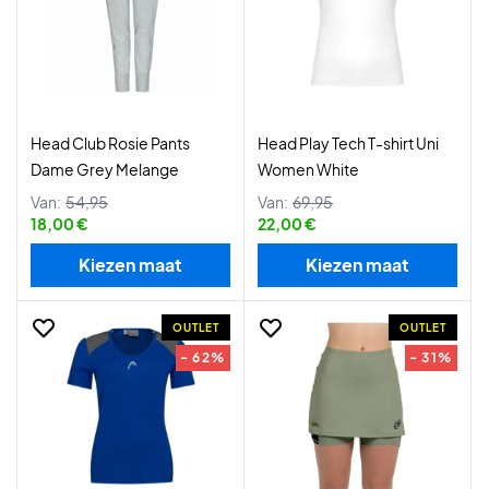
Head Club Rosie Pants
Head Play Tech T-shirt Uni
Dame Grey Melange
Women White
Van:
54,95
Van:
69,95
18,00 €
22,00 €
Kiezen maat
Kiezen maat
OUTLET
OUTLET
- 62%
- 31%