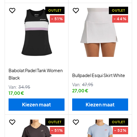
OUTLET
OUTLET
- 51%
- 44%
Babolat Padel Tank Women
Bullpadel Esqui Skirt White
Black
Van:
47,95
Van:
34,95
27,00 €
17,00 €
Kiezen maat
Kiezen maat
OUTLET
OUTLET
- 51%
- 52%