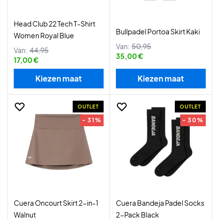
Head Club 22 Tech T-Shirt
Bullpadel Portoa Skirt Kaki
Women Royal Blue
Van:
50,95
Van:
44,95
35,00 €
17,00 €
Kiezen maat
Kiezen maat
OUTLET
OUTLET
- 31%
- 30%
Cuera Oncourt Skirt 2-in-1
Cuera Bandeja Padel Socks
Walnut
2-Pack Black