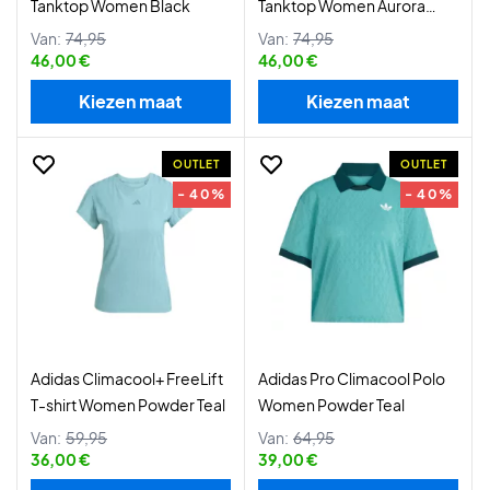
Tanktop Women Black
Tanktop Women Aurora
Plum
Van:
74,95
Van:
74,95
46,00 €
46,00 €
Kiezen maat
Kiezen maat
OUTLET
OUTLET
- 40%
- 40%
Adidas Climacool+ FreeLift
Adidas Pro Climacool Polo
T-shirt Women Powder Teal
Women Powder Teal
Van:
59,95
Van:
64,95
36,00 €
39,00 €