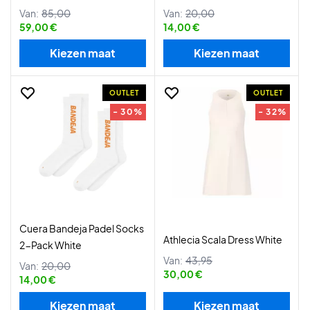
Van:
85,00
Van:
20,00
59,00 €
14,00 €
Kiezen maat
Kiezen maat
OUTLET
OUTLET
- 30%
- 32%
Cuera Bandeja Padel Socks
Athlecia Scala Dress White
2-Pack White
Van:
43,95
Van:
20,00
30,00 €
14,00 €
Kiezen maat
Kiezen maat