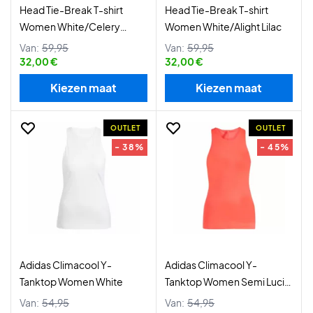
Head Tie-Break T-shirt
Head Tie-Break T-shirt
Women White/Celery
Women White/Alight Lilac
Green
Van:
59,95
Van:
59,95
32,00 €
32,00 €
Kiezen maat
Kiezen maat
OUTLET
OUTLET
- 38%
- 45%
Adidas Climacool Y-
Adidas Climacool Y-
Tanktop Women White
Tanktop Women Semi Lucid
Red
Van:
54,95
Van:
54,95