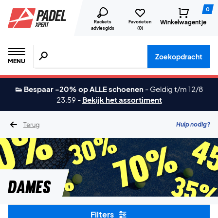
0
Winkelwagentje
Rackets
Favorieten
adviesgids
(
0
)
Zoeken naar producten, merken etc.
Zoekopdracht
MENU
👟 Bespaar -20% op ALLE schoenen
-
Geldig t/m 12/8
23:59
-
Bekijk het assortiment
Terug
Hulp nodig?
Dames
Filters