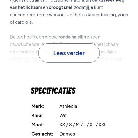
van het lichaam
en
droogt snel
, zodat jij je kunt
concentreren op je workout – of het nu krachttraining, yoga
of cardio is.
De top heeft een mooie
ronde halslijn
en een
nauwsluitende, maar flexibele pasvorm die het lichaam
mooi volgt en zorgt voor een sportieve en vrouwelijke
Lees verder
uitstraling. De stof voelt heerlijk zacht aan op de huid, wat
zorgt voor comfort tijdens je hele activiteit.
Het klassieke witte design maakt deze top veelzijdig,
Specificaties
waardoor hij gemakkelijk gecombineerd kan worden met
de rest van je sportgarderobe – of gedragen kan worden in
een casual dagelijkse outfit.
Merk:
Athlecia
Kleur:
Wit
Voel je comfortabel en zie er goed uit – koop jouw Athlecia
Maat:
XS / S / M / L / XL / XXL
Delrey Top vandaag nog!
Kleur: Wit.
Geslacht:
Dames