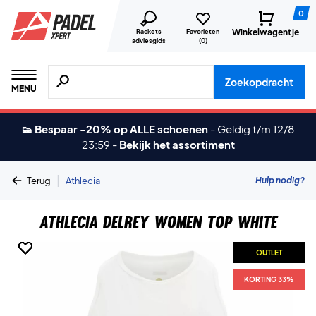
0
Winkelwagentje
Rackets
Favorieten
adviesgids
(
0
)
Zoeken naar producten, merken etc.
Zoekopdracht
MENU
👟 Bespaar -20% op ALLE schoenen
-
Geldig t/m 12/8
23:59
-
Bekijk het assortiment
|
Hulp nodig?
Terug
Athlecia
Athlecia Delrey Women Top White
OUTLET
OUTLET
OUTLET
OUTLET
KORTING 33%
KORTING 33%
KORTING 33%
KORTING 33%