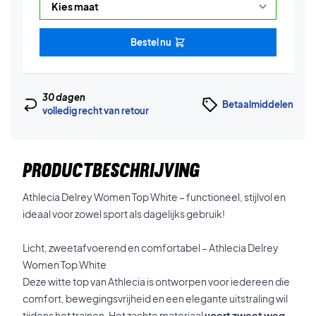
Bestel nu
30 dagen
Betaalmiddelen
volledig recht van retour
PRODUCTBESCHRIJVING
Athlecia Delrey Women Top White – functioneel, stijlvol en
ideaal voor zowel sport als dagelijks gebruik!
Licht, zweetafvoerend en comfortabel – Athlecia Delrey
Women Top White
Deze witte top van Athlecia is ontworpen voor iedereen die
comfort, bewegingsvrijheid en een elegante uitstraling wil
tijdens het trainen. Het zachte materiaal
voert zweet weg