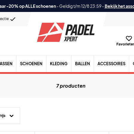
aar -20% op ALLE schoenen
-
Geldig t/m 12/8 23:59
-
Bekijk het ass
lectie
Favorieten
TASSEN
SCHOENEN
KLEDING
BALLEN
ACCESSOIRES
7 producten
rijs