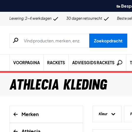
👟 Besp
Levering: 2-4 werkdagen
30 dagen retourrecht
Beste se
Zoeken naar producten, merken etc.
Zoekopdracht
VOORPAGINA
RACKETS
ADVIESGIDS RACKETS
Athlecia Kleding
Merken
Kleur
P
Athlecia