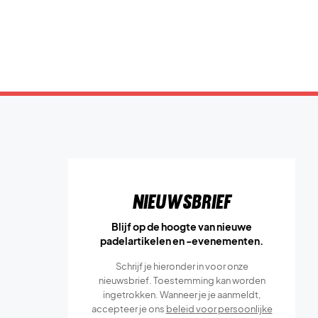
Nieuwsbrief
Blijf op de hoogte van nieuwe
padelartikelen en -evenementen.
Schrijf je hieronder in voor onze
nieuwsbrief. Toestemming kan worden
ingetrokken. Wanneer je je aanmeldt,
accepteer je ons
beleid voor persoonlijke