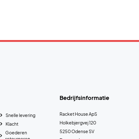
Bedrijfsinformatie
Racket House ApS
Snelle levering
Holkebjergvej 120
Klacht
5250 Odense SV
Goederen
retourneren