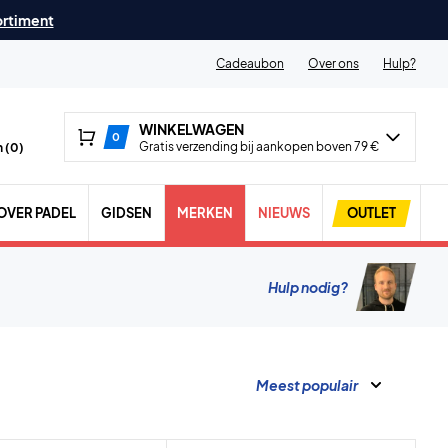
ortiment
Cadeaubon
Over ons
Hulp?
WINKELWAGEN
0
Gratis verzending bij aankopen boven 79 €
 (
0
)
OVER PADEL
GIDSEN
MERKEN
NIEUWS
OUTLET
Hulp nodig?
Meest populair