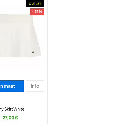
OUTLET
- 31%
en maat
Info
ny Skirt White
27,00 €