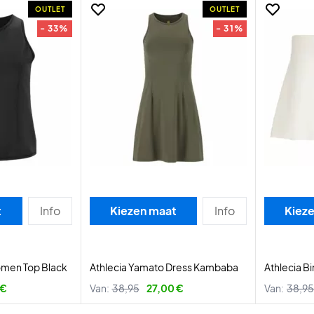
OUTLET
OUTLET
- 33%
- 31%
t
Info
Kiezen maat
Info
Kiez
omen Top Black
Athlecia Yamato Dress Kambaba
Athlecia Bi
 €
Van:
38,95
27,00 €
Van:
38,95