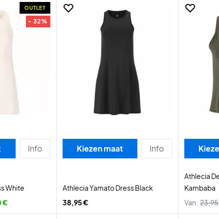
OUTLET
- 32%
t
Info
Kiezen maat
Info
Kiez
Athlecia 
ss White
Athlecia Yamato Dress Black
Kambaba
 €
38,95 €
Van:
23,95