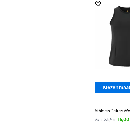
Kiezen maa
Athlecia Delrey W
Van:
23,95
16,00