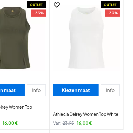
OUTLET
OUTLET
- 33%
- 33%
en maat
Info
Kiezen maat
Info
Delrey Women Top
Athlecia Delrey Women Top White
16,00 €
Van:
23,95
16,00 €