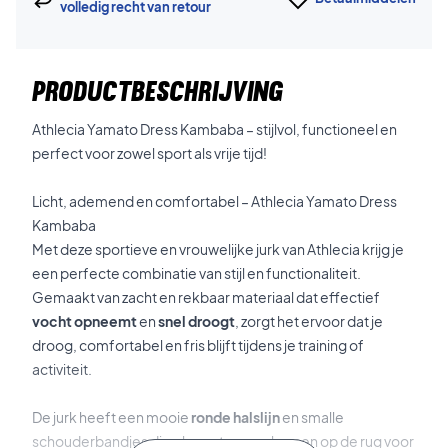
volledig recht van retour
PRODUCTBESCHRIJVING
Athlecia Yamato Dress Kambaba – stijlvol, functioneel en
perfect voor zowel sport als vrije tijd!
Licht, ademend en comfortabel – Athlecia Yamato Dress
Kambaba
Met deze sportieve en vrouwelijke jurk van Athlecia krijg je
een perfecte combinatie van stijl en functionaliteit.
Gemaakt van zacht en rekbaar materiaal dat effectief
vocht opneemt
en
snel droogt
, zorgt het ervoor dat je
droog, comfortabel en fris blijft tijdens je training of
activiteit.
De jurk heeft een mooie
ronde halslijn
en smalle
schouderbandjes die elegant samenkomen op de rug voor