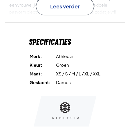
een vrouwelijke en sportieve uitstraling. De flexibele
Lees verder
pasvorm biedt maximale
bewegingsvrijheid
, zodat je vrij
kunt sporten of genieten van een actieve dag.
Het zachte materiaal voelt heerlijk aan op de huid en maakt
Specificaties
deze jurk ideaal voor training, yoga of ontspannen
dagelijkse activiteiten. Dankzij het moderne design en het
comfortabele model is het een must-have in je garderobe.
Merk:
Athlecia
Kleur:
Groen
Combineer functionaliteit en stijl – koop jouw Athlecia
Maat:
XS / S / M / L / XL / XXL
Yamato Dress vandaag nog!
Kleur: Groen (Kambaba).
Geslacht:
Dames
Materiaal: 85% polyamide, 15% elastaan.