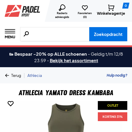
0
Winkelwagentje
Rackets
Favorieten
adviesgids
(
0
)
Zoeken naar producten, merken etc.
Zoekopdracht
MENU
👟 Bespaar -20% op ALLE schoenen
-
Geldig t/m 12/8
23:59
-
Bekijk het assortiment
|
Hulp nodig?
Terug
Athlecia
Athlecia Yamato Dress Kambaba
OUTLET
OUTLET
OUTLET
KORTING 31%
KORTING 31%
KORTING 31%