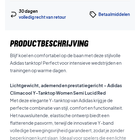
30 dagen
Betaalmiddelen
volledig recht van retour
PRODUCTBESCHRIJVING
Blijf koel en comfortabel op de baan met deze stijlvolle
Adidas tanktop! Perfect voor intensieve wedstrijden en
trainingen op warme dagen.
Lichtgewicht, ademend en prestatiegericht – Adidas
Climacool Y-Tanktop Women Semi Lucid Red
Met deze elegante Y-tanktop van Adidas krijg je de
perfecte combinatie van stijl, comfort en functionaliteit.
Het nauwsluitende, elastische ontwerp biedt een
flatterende pasvorm, terwijl de innovatieve Y-band
volledige bewegingsvrijheid garandeert, zodat je zonder
beperkingen kunt slaan. Ideaal voor spelers die een lichte