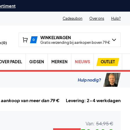
ortiment
Cadeaubon
Over ons
Hulp?
WINKELWAGEN
0
Gratis verzending bij aankopen boven 79 €
 (
0
)
OVER PADEL
GIDSEN
MERKEN
NIEUWS
OUTLET
Hulp nodig?
j aankoop van meer dan 79 €
Levering: 2-4 werkdagen
Van:
54,95 €