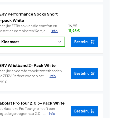
ERV Performance Socks Short
-pack White
eerlijke ZERV sokken die comfort en
16,95
restaties combineren!Kort, c...
Info
11,95
€
Bestel nu
ERV Wristband 2-Pack White
eerlijke en comfortabele zweetbanden
Bestel nu
an ZERV!Perfect voor op het...
Info
,95
€
abolat Pro Tour 2.0 3-Pack White
t klassieke Pro Tour grip heeft een
Bestel nu
pgrade gekregen naar 2.0 - ...
Info