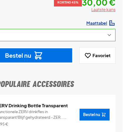
30,00 €
KORTING 45%
Laatste kans
Maattabel
Bestel nu
Favoriet
POPULAIRE ACCESSOIRES
ERV Drinking Bottle Transparent
nctionele ZERV drinkfles in
Bestel nu
ansparant!Blijf gehydrateerd - ZER...
Info
,95
€