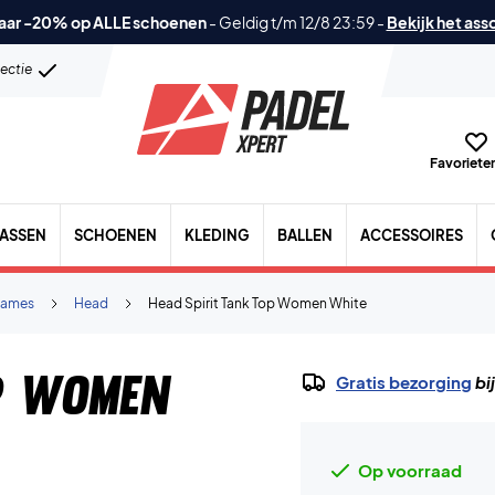
aar -20% op ALLE schoenen
-
Geldig t/m 12/8 23:59
-
Bekijk het ass
lectie
Favorieten
TASSEN
SCHOENEN
KLEDING
BALLEN
ACCESSOIRES
ames
Head
Head Spirit Tank Top Women White
p Women
Gratis bezorging
bi
Op voorraad