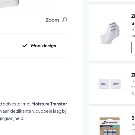
Z
Zoom
3
H
p
Mooi design
Z
H
v
5
d polyester met
Moisture Transfer
aan de zijkanten, dubbele laag bij
B
ingsvrijheid.
He
u