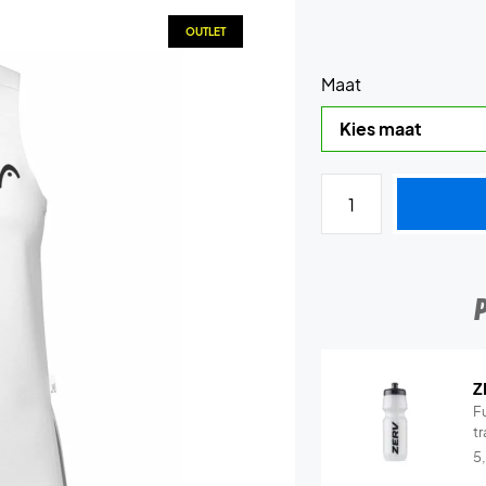
OUTLET
Maat
Z
Fu
tr
5