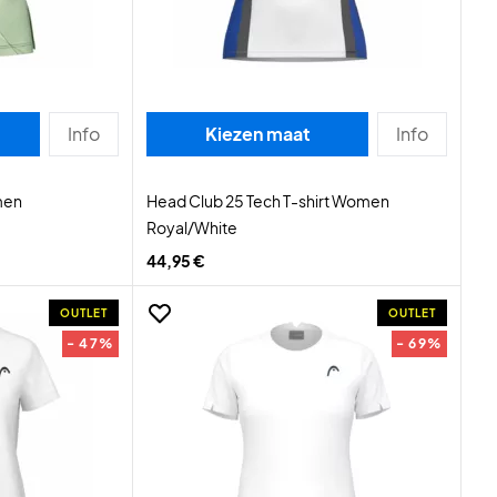
Info
Kiezen maat
Info
men
Head Club 25 Tech T-shirt Women
Royal/White
44,95 €
OUTLET
OUTLET
- 47%
- 69%