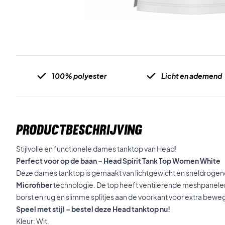
100% polyester
Licht en ademend
PRODUCTBESCHRIJVING
Stijlvolle en functionele dames tanktop van Head!
Perfect voor op de baan – Head Spirit Tank Top Women White
Deze dames tanktop is gemaakt van lichtgewicht en sneldrogen
Microfiber
technologie. De top heeft ventilerende meshpanelen 
borst en rug en slimme splitjes aan de voorkant voor extra beweg
Speel met stijl – bestel deze Head tanktop nu!
Kleur: Wit.