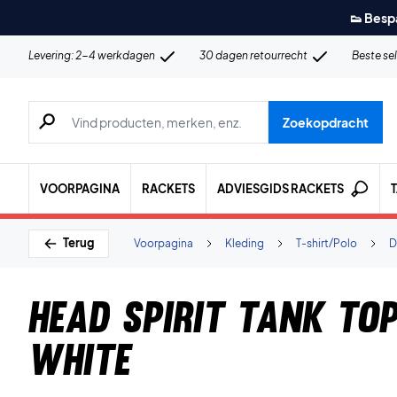
👟 Besp
Levering: 2-4 werkdagen
30 dagen retourrecht
Beste se
Zoeken naar producten, merken etc.
Zoekopdracht
VOORPAGINA
RACKETS
ADVIESGIDS RACKETS
Terug
Voorpagina
Kleding
T-shirt/Polo
D
Head Spirit Tank To
White