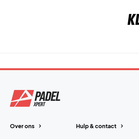
K
Over ons
Hulp & contact