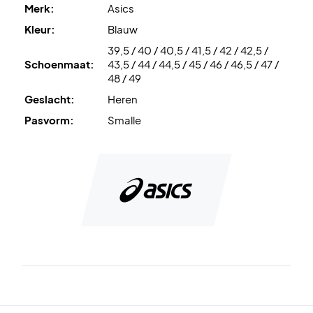
Merk:
Asics
De buitenzool heeft bovendien een speciaal ontworpen
Kleur:
Blauw
patroon met een draaizone, zodat je sneller van richting
39,5 / 40 / 40,5 / 41,5 / 42 / 42,5 /
kunt veranderen.
Schoenmaat:
43,5 / 44 / 44,5 / 45 / 46 / 46,5 / 47 /
48 / 49
Heers over de baan – bestel vandaag nog jouw paar Asics
Geslacht:
Heren
padelschoenen!
Kleur:
Pasvorm:
Donkerblauw en menthol.
Smalle