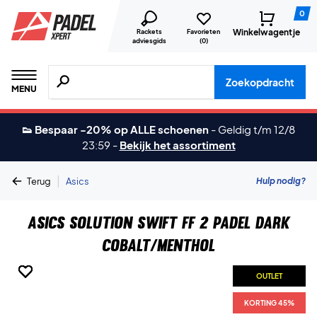
0
Winkelwagentje
Rackets
Favorieten
adviesgids
(
0
)
Zoeken naar producten, merken etc.
Zoekopdracht
MENU
👟 Bespaar -20% op ALLE schoenen
-
Geldig t/m 12/8
23:59
-
Bekijk het assortiment
|
Hulp nodig?
Terug
Asics
Asics Solution Swift FF 2 Padel Dark
Cobalt/Menthol
OUTLET
OUTLET
OUTLET
OUTLET
OUTLET
OUTLET
OUTLET
KORTING 45%
KORTING 45%
KORTING 45%
KORTING 45%
KORTING 45%
KORTING 45%
KORTING 45%