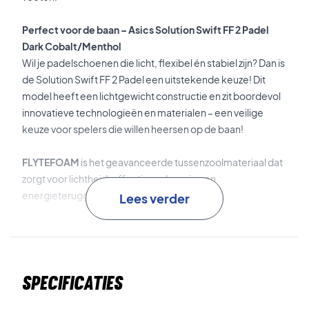
Perfect voor de baan – Asics Solution Swift FF 2 Padel
Dark Cobalt/Menthol
Wil je padelschoenen die licht, flexibel én stabiel zijn? Dan is
de Solution Swift FF 2 Padel een uitstekende keuze! Dit
model heeft een lichtgewicht constructie en zit boordevol
innovatieve technologieën en materialen – een veilige
keuze voor spelers die willen heersen op de baan!
FLYTEFOAM
is het geavanceerde tussenzoolmateriaal dat
zorgt voor lichtheid, effectieve demping en
energieteruggave.
Lees verder
SPEEDTRUSS
is de stabilisator in de middenvoet die veel
steun en stabiliteit biedt.
Specificaties
PRECISION SOLE
is de innovatieve zooltechnologie die het
gripniveau en de flexibiliteit verhoogt.