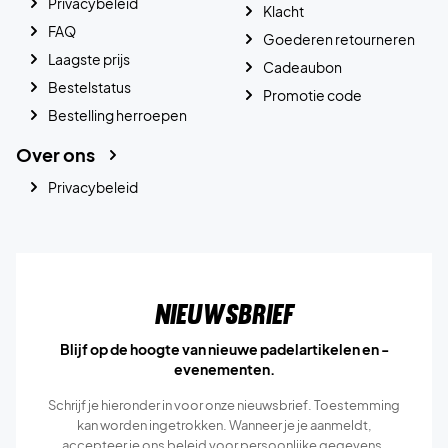
Privacybeleid
Klacht
FAQ
Goederen retourneren
Laagste prijs
Cadeaubon
Bestelstatus
Promotie code
Bestelling herroepen
Over ons
Privacybeleid
Nieuwsbrief
Blijf op de hoogte van nieuwe padelartikelen en -
evenementen.
Schrijf je hieronder in voor onze nieuwsbrief. Toestemming
kan worden ingetrokken. Wanneer je je aanmeldt,
accepteer je ons
beleid voor persoonlijke gegevens.