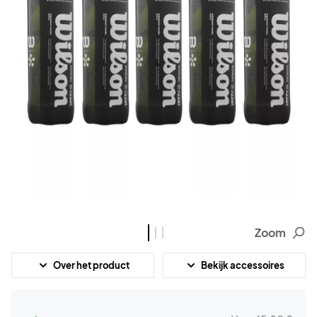
Zoom
Over het product
Bekijk accessoires