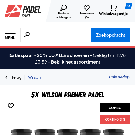
0
Winkelwagentje
Rackets
Favorieten
adviesgids
(
0
)
Zoeken naar producten, merken etc.
Zoekopdracht
MENU
👟 Bespaar -20% op ALLE schoenen
-
Geldig t/m 12/8
23:59
-
Bekijk het assortiment
|
Hulp nodig?
Terug
Wilson
5x Wilson Premier Padel
COMBO
COMBO
COMBO
KORTING 31%
KORTING 31%
KORTING 31%