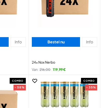
Info
Bestel nu
Info
24x Nox Nerbo
Van:
216,00
119,99 €
COMBO
COMBO
- 58%
- 35%