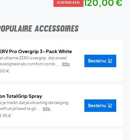
120,00 €
KORTING 44%
POPULAIRE ACCESSOIRES
ERV Pro Overgrip 3-Pack White
et ultieme ZERV overgrip, dat zowel
Bestel nu
leverigheid als comfort comb...
Info
,50
€
on TotalGrip Spray
s je merkt dat je uitrusting de neiging
Bestel nu
eft uit je hand te gli...
Info
4,95
€