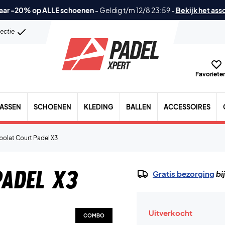
aar -20% op ALLE schoenen
-
Geldig t/m 12/8 23:59
-
Bekijk het ass
lectie
Favorieten
TASSEN
SCHOENEN
KLEDING
BALLEN
ACCESSOIRES
bolat Court Padel X3
Padel X3
Gratis bezorging
bi
Uitverkocht
COMBO