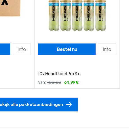
Info
Bestel nu
Info
10x Head Padel Pro S+
Van:
100,00
64,99 €
ekijk alle pakketaanbiedingen