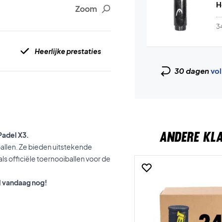
H
Zoom
..
3
Heerlijke prestaties
30 dagen
vol
ANDERE KL
 Padel
X3.
ballen. Ze bieden uitstekende
ls officiële toernooiballen voor de
l vandaag nog!