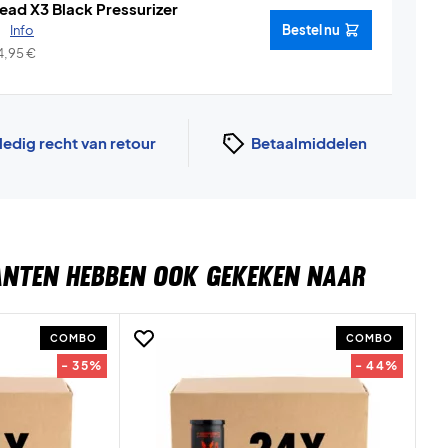
ead X3 Black Pressurizer
.
Info
Bestel nu
4,95
€
ledig recht van retour
Betaalmiddelen
ANTEN HEBBEN OOK GEKEKEN NAAR
COMBO
COMBO
- 35%
- 44%