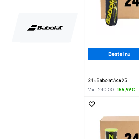
Bestel nu
24x Babolat Ace X3
Van:
240,00
155,99 €