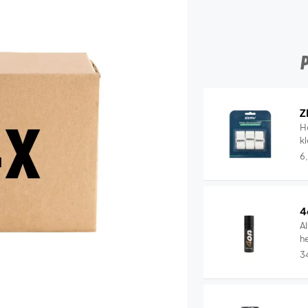
Z
H
k
6
4
Al
he
3