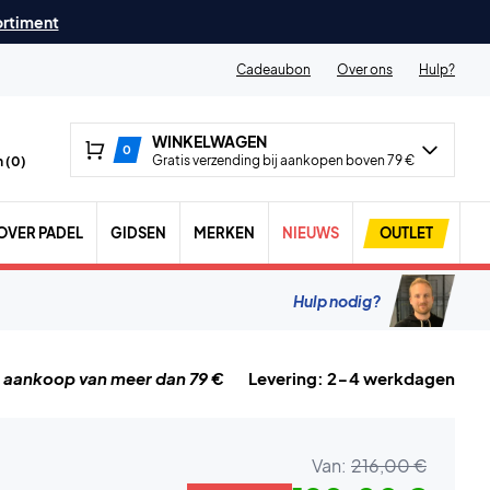
ortiment
Cadeaubon
Over ons
Hulp?
WINKELWAGEN
0
Gratis verzending bij aankopen boven 79 €
 (
0
)
OVER PADEL
GIDSEN
MERKEN
NIEUWS
OUTLET
Hulp nodig?
j aankoop van meer dan 79 €
Levering: 2-4 werkdagen
Van:
216,00 €