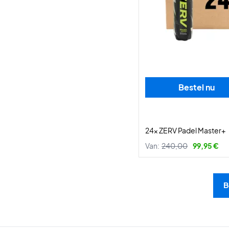
Bestel nu
24x ZERV Padel Master+
Van:
240,00
99,95 €
B