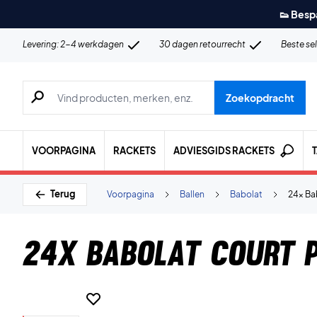
👟 Besp
Levering: 2-4 werkdagen
30 dagen retourrecht
Beste se
Zoeken naar producten, merken etc.
Zoekopdracht
VOORPAGINA
RACKETS
ADVIESGIDS RACKETS
Terug
Voorpagina
Ballen
Babolat
24x Ba
24x Babolat Court 