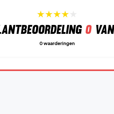
lantbeoordeling
0
van
0 waarderingen